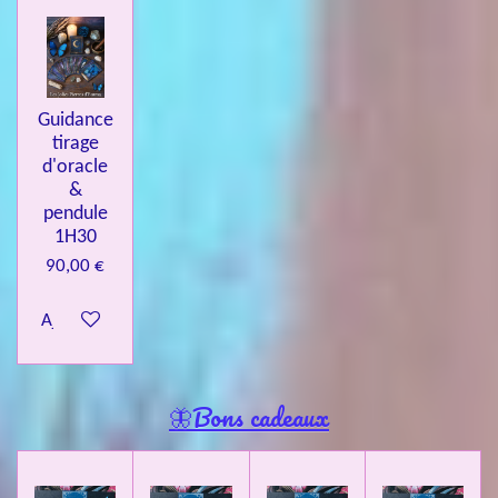
Guidance
tirage
d'oracle
&
pendule
1H30
90,00 €
Ajouter au panier
🦋Bons cadeaux