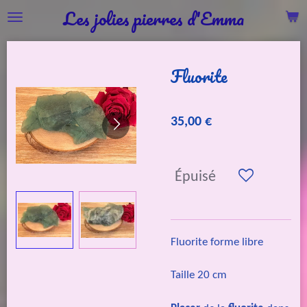
Les jolies pierres d'Emma
Passer
au
contenu
Fluorite
principal
35,00 €
Épuisé
Fluorite forme libre
Taille 20 cm