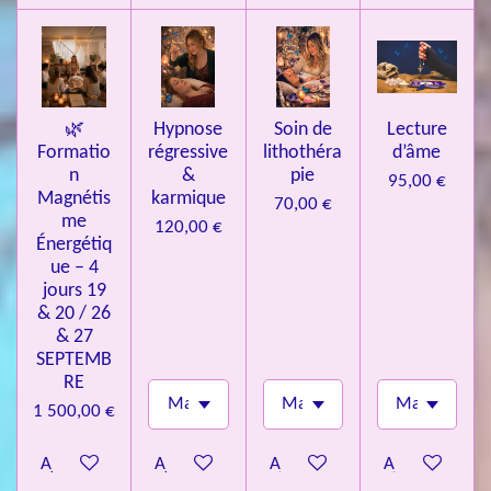
l
e
s
🌿
Hypnose
Soin de
Lecture
Formatio
régressive
lithothéra
d’âme
n
&
pie
95,00 €
Magnétis
karmique
70,00 €
me
120,00 €
Énergétiq
ue – 4
jours 19
& 20 / 26
& 27
SEPTEMB
RE
1 500,00 €
Ajouter au panier
Ajouter au panier
Ajouter au panier
Ajouter au pa