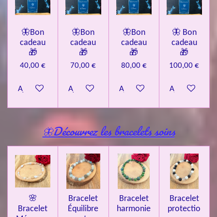
🦋Bon
🦋Bon
🦋Bon
🦋 Bon
cadeau
cadeau
cadeau
cadeau
🎁
🎁
🎁
🎁
40,00 €
70,00 €
80,00 €
100,00 €
Ajouter au panier
Ajouter au panier
Ajouter au panier
Ajouter au pa
🦋Découvrez les bracelets soins
🌸
Bracelet
Bracelet
Bracelet
Bracelet
Équilibre
harmonie
protectio