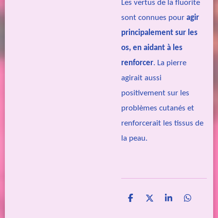
Les vertus de la fluorite
sont connues pour
agir
principalement sur les
os, en aidant à les
renforcer
. La pierre
agirait aussi
positivement sur les
problèmes cutanés et
renforcerait les tissus de
la peau.
P
P
P
P
a
a
a
a