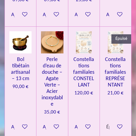
8
Ajouter au panier
Ajouter au panier
Ajouter au panier
Ajouter au pa
4
3
3
Épuisé
7
3
4
Bol
Perle
Constella
Constella
9
tibétain
d’eau de
tions
tions
artisanal
douche –
familiales
familiales
3
– 13 cm
Agate
CONSTEL
REPRÉSE
9
Verte –
LANT
NTANT
90,00 €
7
Acier
120,00 €
21,00 €
inoxydabl
6
e
é
35,00 €
t
o
Ajouter au panier
Ajouter au panier
Ajouter au panier
Épuisé
i