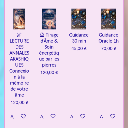
🌌
🔮 Tirage
Guidance
Guidance
LECTURE
d’Âme &
30 min
Oracle 1h
DES
Soin
45,00 €
70,00 €
ANNALES
énergétiq
AKASHIQ
ue par les
UES
pierres
Connexio
120,00 €
n à la
mémoire
de votre
âme
120,00 €
Ajouter au panier
Ajouter au panier
Ajouter au panier
Ajouter au pa