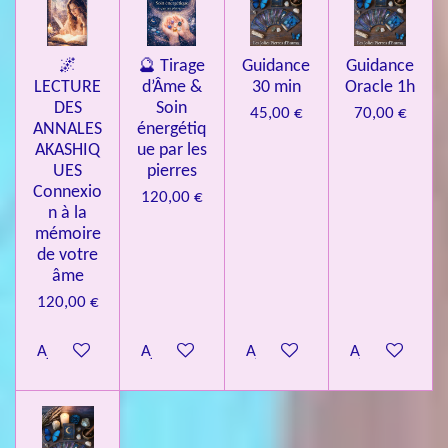
🌌
🔮 Tirage
Guidance
Guidance
LECTURE
d’Âme &
30 min
Oracle 1h
DES
Soin
45,00 €
70,00 €
ANNALES
énergétiq
AKASHIQ
ue par les
UES
pierres
Connexio
120,00 €
n à la
mémoire
de votre
âme
120,00 €
Ajouter au panier
Ajouter au panier
Ajouter au panier
Ajouter au pa