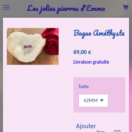
Les jolies pierres d'Emma
Passer
au
contenu
Bague Améthyste
principal
69,00 €
Livraison gratuite
Taille
Ajouter