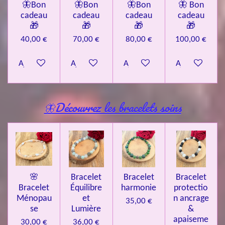
🦋Bon
🦋Bon
🦋Bon
🦋 Bon
cadeau
cadeau
cadeau
cadeau
🎁
🎁
🎁
🎁
40,00 €
70,00 €
80,00 €
100,00 €
Ajouter au panier
Ajouter au panier
Ajouter au panier
Ajouter au pa
🦋Découvrez les bracelets soins
🌸
Bracelet
Bracelet
Bracelet
Bracelet
Équilibre
harmonie
protectio
Ménopau
et
n ancrage
35,00 €
se
Lumière
&
apaiseme
30,00 €
36,00 €