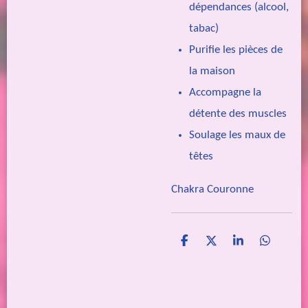
dépendances (alcool,
tabac)
Purifie les pièces de
la maison
Accompagne la
détente des muscles
Soulage les maux de
têtes
Chakra Couronne
P
P
P
P
a
a
a
a
r
r
r
r
t
t
t
t
a
a
a
a
g
g
g
g