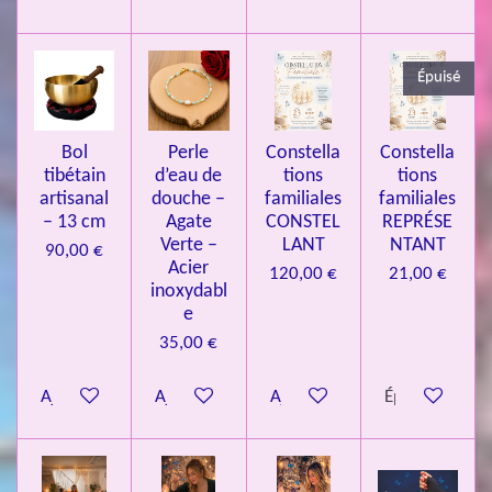
3
3
Épuisé
7
3
4
Bol
Perle
Constella
Constella
9
tibétain
d’eau de
tions
tions
artisanal
douche –
familiales
familiales
3
– 13 cm
Agate
CONSTEL
REPRÉSE
9
Verte –
LANT
NTANT
90,00 €
7
Acier
120,00 €
21,00 €
inoxydabl
6
e
é
35,00 €
t
o
Ajouter au panier
Ajouter au panier
Ajouter au panier
Épuisé
i
l
e