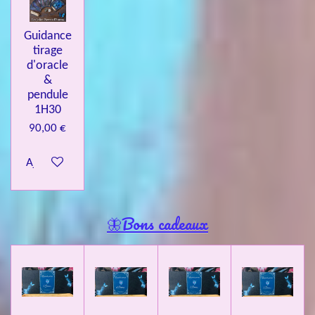
Guidance
tirage
d'oracle
&
pendule
1H30
90,00 €
Ajouter au panier
🦋Bons cadeaux