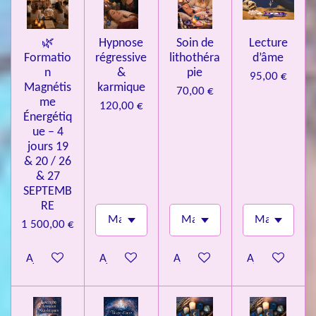
s
🌿
Hypnose
Soin de
Lecture
Formatio
régressive
lithothéra
d’âme
n
&
pie
95,00 €
Magnétis
karmique
70,00 €
me
120,00 €
Énergétiq
ue – 4
jours 19
& 20 / 26
& 27
SEPTEMB
RE
1 500,00 €
Ajouter au panier
Ajouter au panier
Ajouter au panier
Ajouter au pa