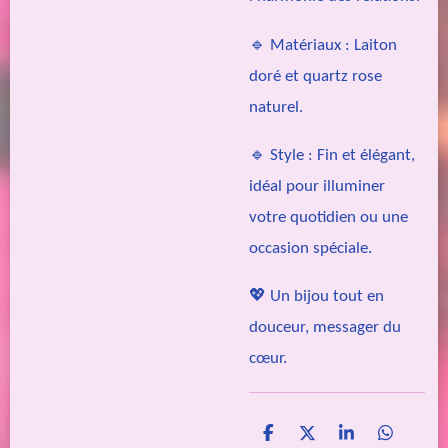
🔹 Matériaux : Laiton
doré et quartz rose
naturel.
🔹 Style : Fin et élégant,
idéal pour illuminer
votre quotidien ou une
occasion spéciale.
💖 Un bijou tout en
douceur, messager du
cœur.
P
P
P
P