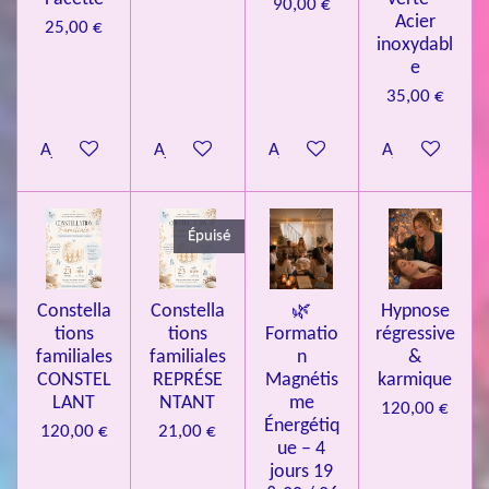
90,00 €
Acier
0
25,00 €
inoxydabl
8
e
4
35,00 €
3
3
Ajouter au panier
Ajouter au panier
Ajouter au panier
Ajouter au pa
7
3
4
Épuisé
9
3
Constella
Constella
🌿
Hypnose
9
tions
tions
Formatio
régressive
7
familiales
familiales
n
&
CONSTEL
REPRÉSE
Magnétis
karmique
6
LANT
NTANT
me
120,00 €
é
Énergétiq
120,00 €
21,00 €
t
ue – 4
o
jours 19