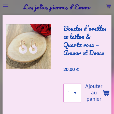
Les jolies pierres d'Emma
Passer
au
contenu
Boucles d’oreilles
principal
en laiton &
Quartz rose —
Amour et Douce
20,00 €
Ajouter
au
panier