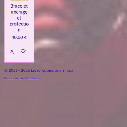
Bracelet
ancrage
et
protectio
n
40,00 €
Ajouter au panier
© 2023 - 2026 Les jolies pierres d'Emma
Propulsé par
Webador