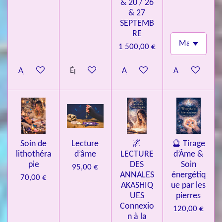
& 20 / 26
i
& 27
l
SEPTEMB
e
RE
s
1 500,00 €
Ajouter au panier
Épuisé
Ajouter au panier
Ajouter au pa
Soin de
Lecture
🌌
🔮 Tirage
lithothéra
d’âme
LECTURE
d’Âme &
pie
DES
Soin
95,00 €
ANNALES
énergétiq
70,00 €
AKASHIQ
ue par les
UES
pierres
Connexio
120,00 €
n à la