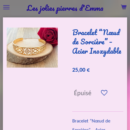
Les jolies pierres d'Emma
Passer
au
contenu
Bracelet “Nœud
principal
de Sorcière” –
Acier Inoxydable
25,00 €
Épuisé
Bracelet “Nœud de