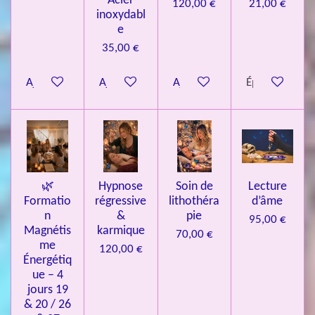
Acier
120,00 €
21,00 €
inoxydabl
6
e
é
35,00 €
t
o
Ajouter au panier
Ajouter au panier
Ajouter au panier
Épuisé
i
l
e
s
🌿
Hypnose
Soin de
Lecture
Formatio
régressive
lithothéra
d’âme
n
&
pie
95,00 €
Magnétis
karmique
70,00 €
me
120,00 €
Énergétiq
ue – 4
jours 19
& 20 / 26