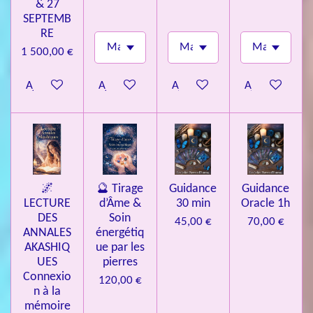
& 27
SEPTEMB
RE
1 500,00 €
Ajouter au panier
Ajouter au panier
Ajouter au panier
Ajouter au pa
🌌
🔮 Tirage
Guidance
Guidance
LECTURE
d’Âme &
30 min
Oracle 1h
DES
Soin
45,00 €
70,00 €
ANNALES
énergétiq
AKASHIQ
ue par les
UES
pierres
Connexio
120,00 €
n à la
mémoire