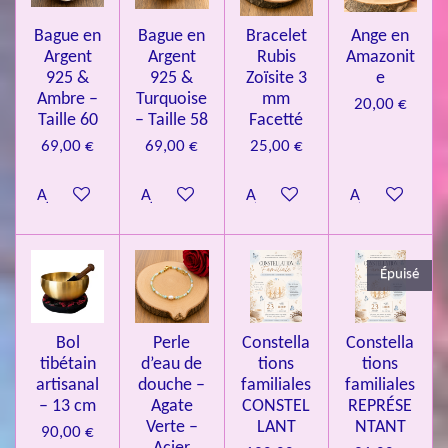
l
o
s
s
s
s
u
Bague en
Bague en
Bracelet
Ange en
n
a
Argent
Argent
Rubis
Amazonit
t
:
i
925 &
925 &
Zoïsite 3
e
4
o
Ambre –
Turquoise
mm
20,00 €
n
.
Taille 60
– Taille 58
Facetté
0
69,00 €
69,00 €
25,00 €
8
Ajouter au panier
Ajouter au panier
Ajouter au panier
Ajouter au pa
4
3
3
Épuisé
7
3
4
Bol
Perle
Constella
Constella
9
tibétain
d’eau de
tions
tions
artisanal
douche –
familiales
familiales
3
– 13 cm
Agate
CONSTEL
REPRÉSE
9
Verte –
LANT
NTANT
90,00 €
7