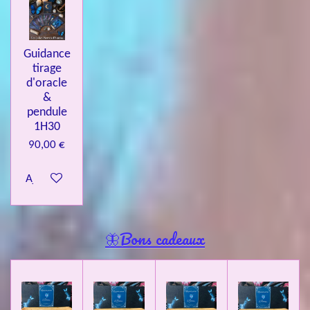
Guidance
tirage
d'oracle
&
pendule
1H30
90,00 €
Ajouter au panier
🦋Bons cadeaux