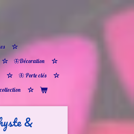
es
🦋Décoration
🦋 Porte clés
 collection
hyste &