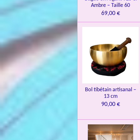
8
Ambre – Taille 60
4
69,00 €
3
3
7
3
4
9
3
9
7
Bol tibétain artisanal –
13 cm
6
90,00 €
é
t
o
i
l