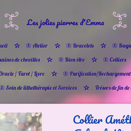
Les jolies pierres d'Emma
eil
🦋 Atelier
🦋 Bracelets
🦋 Bagu
haines de chevilles
🦋 Bien être
🦋 Colliers
Oracle / Tarot / Livre
🦋 Purification/Rechargement
🦋 Soin de lithothérapie et Services
Trésors de fin de
Collier Amét