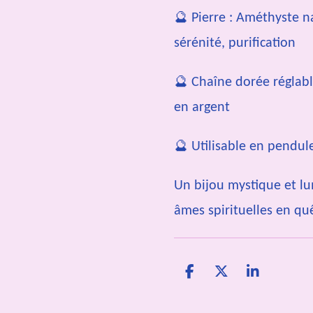
🔮 Pierre : Améthyste na
sérénité, purification
🔮 Chaîne dorée réglable
en argent
🔮 Utilisable en pendul
Un bijou mystique et lu
âmes spirituelles en q
P
P
P
a
a
a
r
r
r