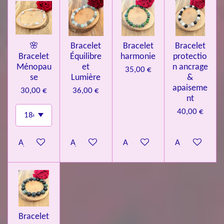
🌸
Bracelet
Bracelet
Bracelet
Bracelet
Équilibre
harmonie
protectio
Ménopau
et
n ancrage
35,00 €
se
Lumière
&
apaiseme
30,00 €
36,00 €
nt
40,00 €
Ajouter au panier
Ajouter au panier
Ajouter au panier
Ajouter au pa
Bracelet