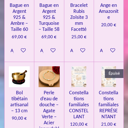
s
s
s
s
u
Bague en
Bague en
Bracelet
Ange en
n
a
Argent
Argent
Rubis
Amazonit
t
:
i
925 &
925 &
Zoïsite 3
e
4
o
Ambre –
Turquoise
mm
20,00 €
n
.
Taille 60
– Taille 58
Facetté
0
69,00 €
69,00 €
25,00 €
8
Ajouter au panier
Ajouter au panier
Ajouter au panier
Ajouter au pa
4
3
3
Épuisé
7
3
4
Bol
Perle
Constella
Constella
9
tibétain
d’eau de
tions
tions
artisanal
douche –
familiales
familiales
3
– 13 cm
Agate
CONSTEL
REPRÉSE
9
Verte –
LANT
NTANT
90,00 €
7
Acier
120,00 €
21,00 €