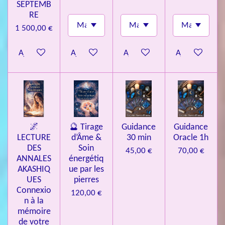
SEPTEMB
RE
1 500,00 €
Ajouter au panier
Ajouter au panier
Ajouter au panier
Ajouter au pa
🌌
🔮 Tirage
Guidance
Guidance
LECTURE
d’Âme &
30 min
Oracle 1h
DES
Soin
45,00 €
70,00 €
ANNALES
énergétiq
AKASHIQ
ue par les
UES
pierres
Connexio
120,00 €
n à la
mémoire
de votre