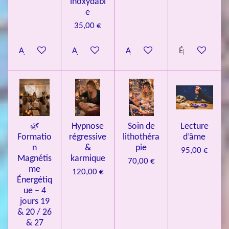
inoxydabl
6
e
é
35,00 €
t
o
Ajouter au panier
Ajouter au panier
Ajouter au panier
Épuisé
i
l
e
s
🌿
Hypnose
Soin de
Lecture
Formatio
régressive
lithothéra
d’âme
n
&
pie
95,00 €
Magnétis
karmique
70,00 €
me
120,00 €
Énergétiq
ue – 4
jours 19
& 20 / 26
& 27