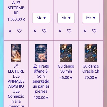
& 27
SEPTEMB
RE
1 500,00 €
Ajouter au panier
Ajouter au panier
Ajouter au panier
Ajouter au pa
🌌
🔮 Tirage
Guidance
Guidance
LECTURE
d’Âme &
30 min
Oracle 1h
DES
Soin
45,00 €
70,00 €
ANNALES
énergétiq
AKASHIQ
ue par les
UES
pierres
Connexio
120,00 €
n à la
mémoire