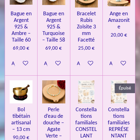
l
o
s
s
s
s
u
Bague en
Bague en
Bracelet
Ange en
n
a
Argent
Argent
Rubis
Amazonit
t
:
i
925 &
925 &
Zoïsite 3
e
4
o
Ambre –
Turquoise
mm
20,00 €
n
.
Taille 60
– Taille 58
Facetté
0
69,00 €
69,00 €
25,00 €
8
Ajouter au panier
Ajouter au panier
Ajouter au panier
Ajouter au pa
4
3
3
Épuisé
7
3
4
Bol
Perle
Constella
Constella
9
tibétain
d’eau de
tions
tions
artisanal
douche –
familiales
familiales
3
– 13 cm
Agate
CONSTEL
REPRÉSE
9
Verte –
LANT
NTANT
90,00 €