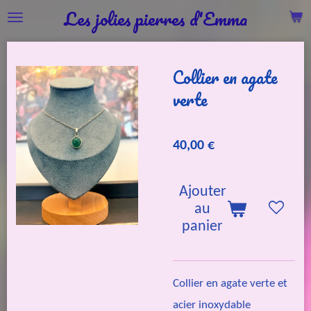
Les jolies pierres d'Emma
Passer
au
contenu
Collier en agate
principal
verte
40,00 €
Ajouter
au
panier
Collier en agate verte et
acier inoxydable