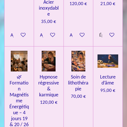
7
Acier
120,00 €
21,00 €
inoxydabl
6
e
é
35,00 €
t
o
Ajouter au panier
Ajouter au panier
Ajouter au panier
Épuisé
i
l
e
s
🌿
Hypnose
Soin de
Lecture
Formatio
régressive
lithothéra
d’âme
n
&
pie
95,00 €
Magnétis
karmique
70,00 €
me
120,00 €
Énergétiq
ue – 4
jours 19
& 20 / 26