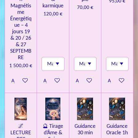
95,00 €
Magnétis
karmique
70,00 €
me
120,00 €
Énergétiq
ue – 4
jours 19
& 20 / 26
& 27
SEPTEMB
RE
1 500,00 €
Ajouter au panier
Ajouter au panier
Ajouter au panier
Ajouter au pa
🌌
🔮 Tirage
Guidance
Guidance
LECTURE
d’Âme &
30 min
Oracle 1h