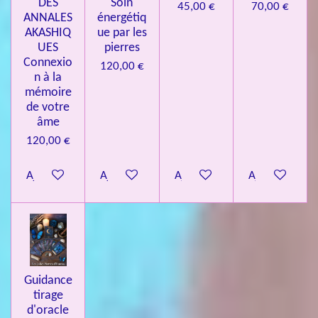
DES
Soin
45,00 €
70,00 €
ANNALES
énergétiq
AKASHIQ
ue par les
UES
pierres
Connexio
120,00 €
n à la
mémoire
de votre
âme
120,00 €
Ajouter au panier
Ajouter au panier
Ajouter au panier
Ajouter au pa
Guidance
tirage
d'oracle