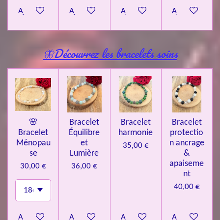
Ajouter au panier
Ajouter au panier
Ajouter au panier
Ajouter au pa
🦋Découvrez les bracelets soins
🌸
Bracelet
Bracelet
Bracelet
Bracelet
Équilibre
harmonie
protectio
Ménopau
et
n ancrage
35,00 €
se
Lumière
&
apaiseme
30,00 €
36,00 €
nt
40,00 €
Ajouter au panier
Ajouter au panier
Ajouter au panier
Ajouter au pa