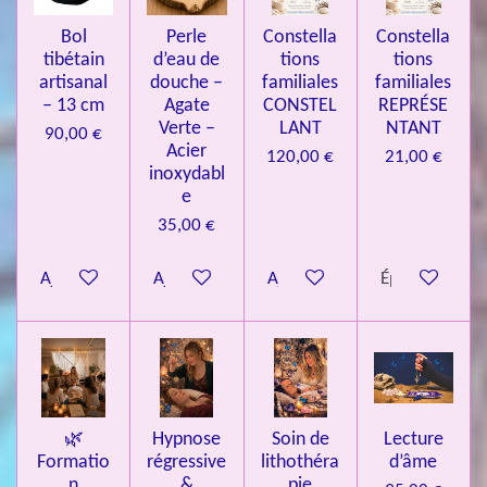
4
Bol
Perle
Constella
Constella
9
tibétain
d’eau de
tions
tions
artisanal
douche –
familiales
familiales
3
– 13 cm
Agate
CONSTEL
REPRÉSE
9
Verte –
LANT
NTANT
90,00 €
7
Acier
120,00 €
21,00 €
inoxydabl
6
e
é
35,00 €
t
o
Ajouter au panier
Ajouter au panier
Ajouter au panier
Épuisé
i
l
e
s
🌿
Hypnose
Soin de
Lecture
Formatio
régressive
lithothéra
d’âme
n
&
pie