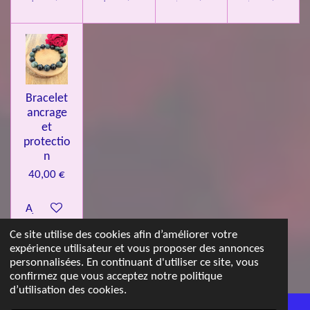
Bracelet
ancrage
et
protectio
n
40,00 €
Ajouter au panier
Ce site utilise des cookies afin d’améliorer votre
expérience utilisateur et vous proposer des annonces
© 2023 - 2026 Les jolies pierres d'Emma
personnalisées. En continuant d'utiliser ce site, vous
Propulsé par
Webador
confirmez que vous acceptez notre politique
d’utilisation des cookies.