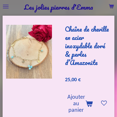
Les jolies pierres d'Emma
Passer
au
contenu
Chaîne de cheville
principal
en acier
inoxydable doré
& perles
d’Amazonite
25,00 €
Ajouter
au
panier