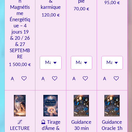
n
&
pie
95,00 €
Magnétis
karmique
70,00 €
me
120,00 €
Énergétiq
ue – 4
jours 19
& 20 / 26
& 27
SEPTEMB
RE
1 500,00 €
Ajouter au panier
Ajouter au panier
Ajouter au panier
Ajouter au pa
🌌
🔮 Tirage
Guidance
Guidance
LECTURE
d’Âme &
30 min
Oracle 1h