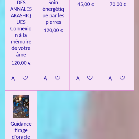
DES
Soin
45,00 €
70,00 €
ANNALES
énergétiq
AKASHIQ
ue par les
UES
pierres
Connexio
120,00 €
n à la
mémoire
de votre
âme
120,00 €
Ajouter au panier
Ajouter au panier
Ajouter au panier
Ajouter au pa
Guidance
tirage
d'oracle