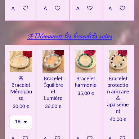
Ajouter au panier
Ajouter au panier
Ajouter au panier
Ajouter au pa
🦋Découvrez les bracelets soins
🌸
Bracelet
Bracelet
Bracelet
Bracelet
Équilibre
harmonie
protectio
Ménopau
et
n ancrage
35,00 €
se
Lumière
&
apaiseme
30,00 €
36,00 €
nt
40,00 €
Ajouter au panier
Ajouter au panier
Ajouter au panier
Ajouter au pa