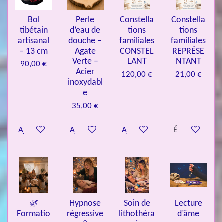
3
4
Bol
Perle
Constella
Constella
9
tibétain
d’eau de
tions
tions
artisanal
douche –
familiales
familiales
3
– 13 cm
Agate
CONSTEL
REPRÉSE
9
Verte –
LANT
NTANT
90,00 €
7
Acier
120,00 €
21,00 €
inoxydabl
6
e
é
35,00 €
t
o
Ajouter au panier
Ajouter au panier
Ajouter au panier
Épuisé
i
l
e
s
🌿
Hypnose
Soin de
Lecture
Formatio
régressive
lithothéra
d’âme