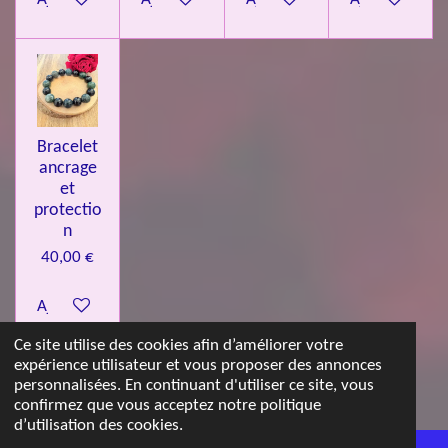
Bracelet
ancrage
et
protectio
n
40,00 €
Ajouter au panier
Ce site utilise des cookies afin d’améliorer votre
expérience utilisateur et vous proposer des annonces
© 2023 - 2026 Les jolies pierres d'Emma
personnalisées. En continuant d'utiliser ce site, vous
Propulsé par
Webador
confirmez que vous acceptez notre politique
d’utilisation des cookies.