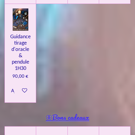
Guidance
tirage
d'oracle
&
pendule
1H30
90,00 €
Ajouter au panier
🦋Bons cadeaux