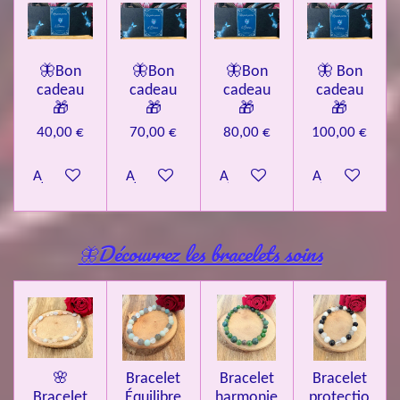
🦋Bon
🦋Bon
🦋Bon
🦋 Bon
cadeau
cadeau
cadeau
cadeau
🎁
🎁
🎁
🎁
40,00 €
70,00 €
80,00 €
100,00 €
Ajouter au panier
Ajouter au panier
Ajouter au panier
Ajouter au pa
🦋Découvrez les bracelets soins
🌸
Bracelet
Bracelet
Bracelet
Bracelet
Équilibre
harmonie
protectio