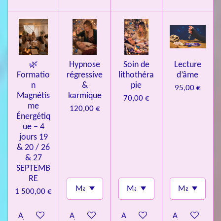
l
e
s
🌿
Hypnose
Soin de
Lecture
Formatio
régressive
lithothéra
d’âme
n
&
pie
95,00 €
Magnétis
karmique
70,00 €
me
120,00 €
Énergétiq
ue – 4
jours 19
& 20 / 26
& 27
SEPTEMB
RE
1 500,00 €
Ajouter au panier
Ajouter au panier
Ajouter au panier
Ajouter au pa