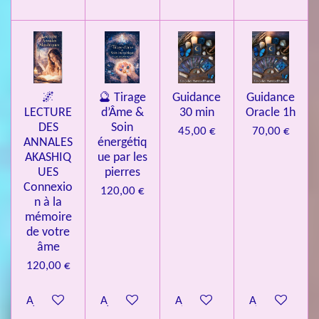
🌌
🔮 Tirage
Guidance
Guidance
LECTURE
d’Âme &
30 min
Oracle 1h
DES
Soin
45,00 €
70,00 €
ANNALES
énergétiq
AKASHIQ
ue par les
UES
pierres
Connexio
120,00 €
n à la
mémoire
de votre
âme
120,00 €
Ajouter au panier
Ajouter au panier
Ajouter au panier
Ajouter au pa