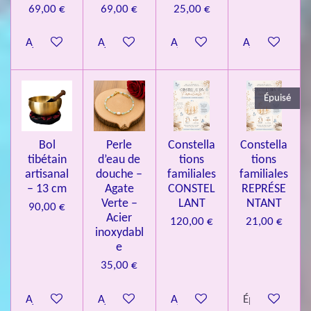
0
69,00 €
69,00 €
25,00 €
8
Ajouter au panier
Ajouter au panier
Ajouter au panier
Ajouter au pa
4
3
3
Épuisé
7
3
4
Bol
Perle
Constella
Constella
9
tibétain
d’eau de
tions
tions
artisanal
douche –
familiales
familiales
3
– 13 cm
Agate
CONSTEL
REPRÉSE
9
Verte –
LANT
NTANT
90,00 €
7
Acier
120,00 €
21,00 €
inoxydabl
6
e
é
35,00 €
t
o
Ajouter au panier
Ajouter au panier
Ajouter au panier
Épuisé
i