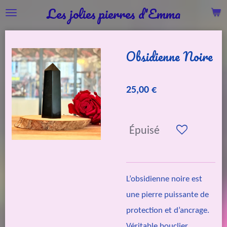
Les jolies pierres d'Emma
Passer
au
contenu
Obsidienne Noire
principal
25,00 €
Épuisé
L’obsidienne noire est
une pierre puissante de
protection et d’ancrage.
Véritable bouclier