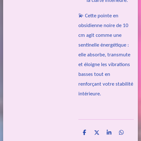
la clarté intérieure.
💫 Cette pointe en
obsidienne noire de 10
cm agit comme une
sentinelle énergétique :
elle absorbe, transmute
et éloigne les vibrations
basses tout en
renforçant votre stabilité
intérieure.
P
P
P
P
a
a
a
a