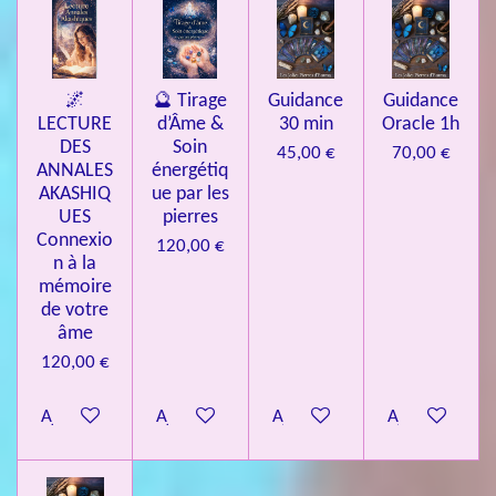
🌌
🔮 Tirage
Guidance
Guidance
LECTURE
d’Âme &
30 min
Oracle 1h
DES
Soin
45,00 €
70,00 €
ANNALES
énergétiq
AKASHIQ
ue par les
UES
pierres
Connexio
120,00 €
n à la
mémoire
de votre
âme
120,00 €
Ajouter au panier
Ajouter au panier
Ajouter au panier
Ajouter au pa