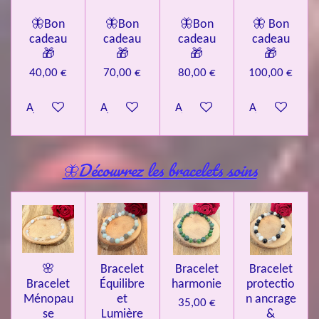
🦋Bon
🦋Bon
🦋Bon
🦋 Bon
cadeau
cadeau
cadeau
cadeau
🎁
🎁
🎁
🎁
40,00 €
70,00 €
80,00 €
100,00 €
Ajouter au panier
Ajouter au panier
Ajouter au panier
Ajouter au pa
🦋Découvrez les bracelets soins
🌸
Bracelet
Bracelet
Bracelet
Bracelet
Équilibre
harmonie
protectio
Ménopau
et
n ancrage
35,00 €
se
Lumière
&