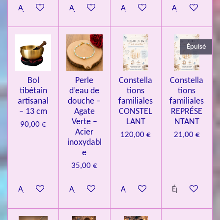
Ajouter au panier
Ajouter au panier
Ajouter au panier
Ajouter au pa
4
3
3
Épuisé
7
3
4
Bol
Perle
Constella
Constella
9
tibétain
d’eau de
tions
tions
artisanal
douche –
familiales
familiales
3
– 13 cm
Agate
CONSTEL
REPRÉSE
9
Verte –
LANT
NTANT
90,00 €
7
Acier
120,00 €
21,00 €
inoxydabl
6
e
é
35,00 €
t
o
Ajouter au panier
Ajouter au panier
Ajouter au panier
Épuisé
i
l