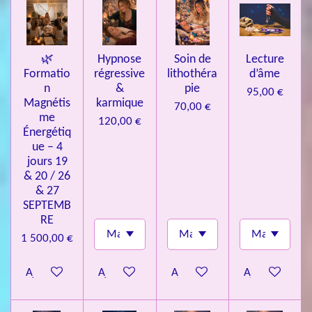
e
s
🌿
Hypnose
Soin de
Lecture
Formatio
régressive
lithothéra
d’âme
n
&
pie
95,00 €
Magnétis
karmique
70,00 €
me
120,00 €
Énergétiq
ue – 4
jours 19
& 20 / 26
& 27
SEPTEMB
RE
1 500,00 €
Ajouter au panier
Ajouter au panier
Ajouter au panier
Ajouter au pa