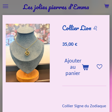
Les jolies pierres d'Emma
Passer
au
contenu
Collier Lion ♌️
principal
35,00 €
Ajouter
au
panier
Collier Signe du Zodiaque