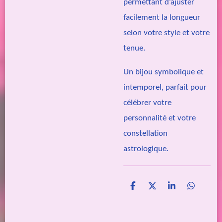
permettant d’ajuster
facilement la longueur
selon votre style et votre
tenue.
Un bijou symbolique et
intemporel, parfait pour
célébrer votre
personnalité et votre
constellation
astrologique.
P
P
P
P
a
a
a
a
r
r
r
r
t
t
t
t