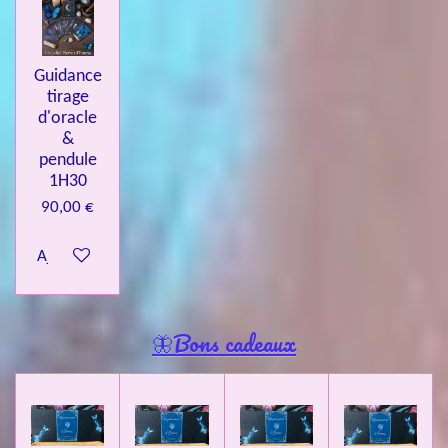
Guidance
tirage
d'oracle
&
pendule
1H30
90,00 €
Ajouter au panier
🦋Bons cadeaux