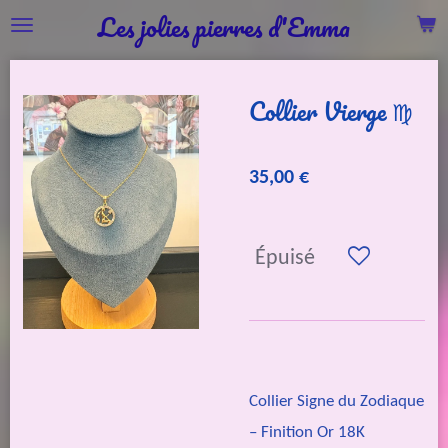
Les jolies pierres d'Emma
Passer
au
contenu
Collier Vierge ♍️
principal
35,00 €
Épuisé
Collier Signe du Zodiaque
– Finition Or 18K