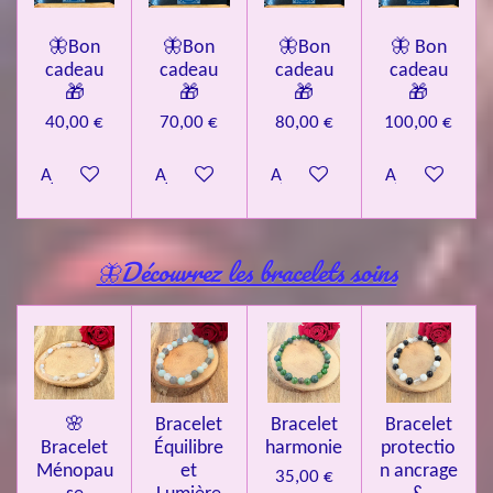
🦋Bon
🦋Bon
🦋Bon
🦋 Bon
cadeau
cadeau
cadeau
cadeau
🎁
🎁
🎁
🎁
40,00 €
70,00 €
80,00 €
100,00 €
Ajouter au panier
Ajouter au panier
Ajouter au panier
Ajouter au pa
🦋Découvrez les bracelets soins
🌸
Bracelet
Bracelet
Bracelet
Bracelet
Équilibre
harmonie
protectio
Ménopau
et
n ancrage
35,00 €