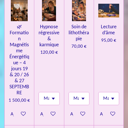
e
s
🌿
Hypnose
Soin de
Lecture
Formatio
régressive
lithothéra
d’âme
n
&
pie
95,00 €
Magnétis
karmique
70,00 €
me
120,00 €
Énergétiq
ue – 4
jours 19
& 20 / 26
& 27
SEPTEMB
RE
1 500,00 €
Ajouter au panier
Ajouter au panier
Ajouter au panier
Ajouter au pa