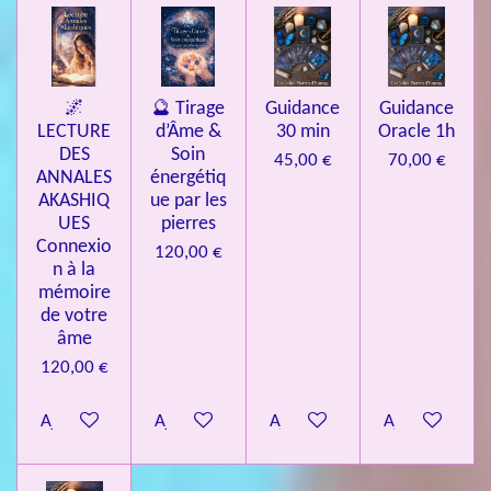
🌌
🔮 Tirage
Guidance
Guidance
LECTURE
d’Âme &
30 min
Oracle 1h
DES
Soin
45,00 €
70,00 €
ANNALES
énergétiq
AKASHIQ
ue par les
UES
pierres
Connexio
120,00 €
n à la
mémoire
de votre
âme
120,00 €
Ajouter au panier
Ajouter au panier
Ajouter au panier
Ajouter au pa