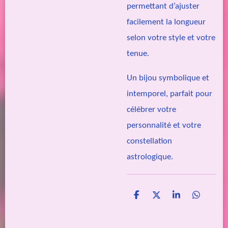
permettant d’ajuster
facilement la longueur
selon votre style et votre
tenue.
Un bijou symbolique et
intemporel, parfait pour
célébrer votre
personnalité et votre
constellation
astrologique.
P
P
P
P
a
a
a
a
r
r
r
r
t
t
t
t