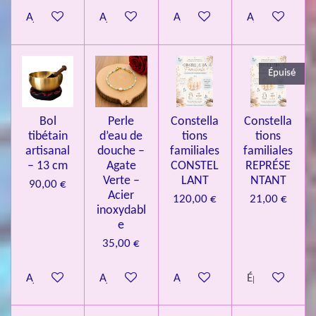
Ajouter au panier
Ajouter au panier
Ajouter au panier
Ajouter au pa
4
3
3
Épuisé
7
3
4
Bol
Perle
Constella
Constella
9
tibétain
d’eau de
tions
tions
artisanal
douche –
familiales
familiales
3
– 13 cm
Agate
CONSTEL
REPRÉSE
9
Verte –
LANT
NTANT
90,00 €
7
Acier
120,00 €
21,00 €
inoxydabl
6
e
é
35,00 €
t
o
Ajouter au panier
Ajouter au panier
Ajouter au panier
Épuisé
i
l