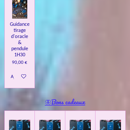
Guidance
tirage
d'oracle
&
pendule
1H30
90,00 €
Ajouter au panier
🦋Bons cadeaux