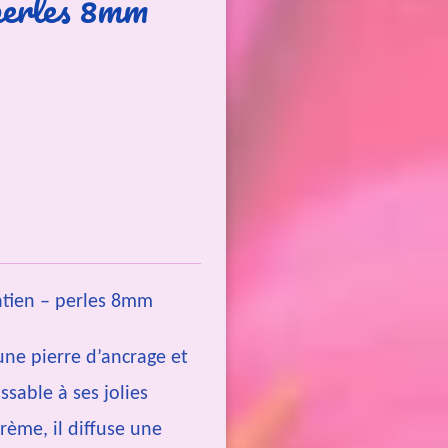
perles 8mm
atien – perles 8mm
une pierre d’ancrage et
sable à ses jolies
rème, il diffuse une