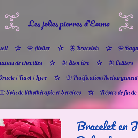
Les jolies pierres d'Emma
eil
🦋 Atelier
🦋 Bracelets
🦋 Bagu
haines de chevilles
🦋 Bien être
🦋 Colliers
Oracle / Tarot / Livre
🦋 Purification/Rechargement
🦋 Soin de lithothérapie et Services
Trésors de fin de
Bracelet en J