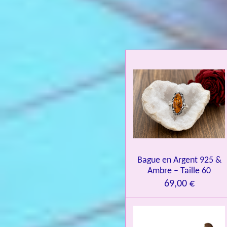
a
l
u
a
t
i
o
n
:
4
.
0
Bague en Argent 925 &
8
Ambre – Taille 60
4
69,00 €
3
3
7