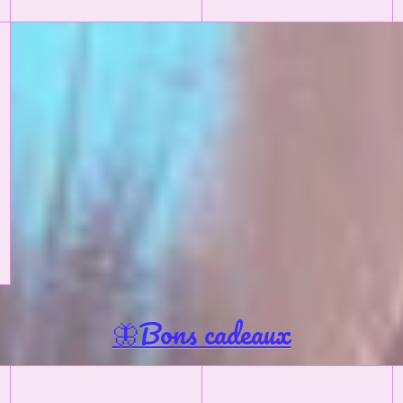
🦋Bons cadeaux