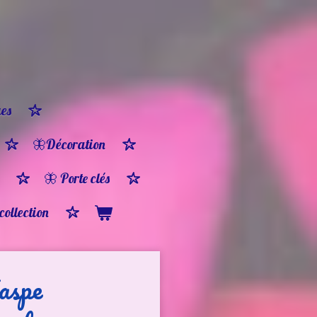
es
🦋Décoration
🦋 Porte clés
 collection
aspe