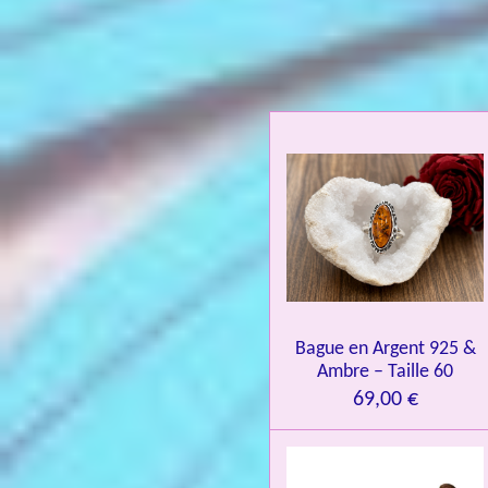
a
l
u
a
t
i
o
n
:
4
.
0
Bague en Argent 925 &
8
Ambre – Taille 60
4
69,00 €
3
3
7