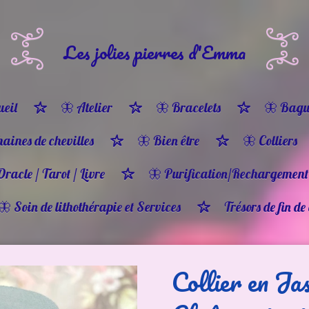
Les jolies pierres d'Emma
eil
🦋 Atelier
🦋 Bracelets
🦋 Bagu
haines de chevilles
🦋 Bien être
🦋 Colliers
Oracle / Tarot / Livre
🦋 Purification/Rechargement
🦋 Soin de lithothérapie et Services
Trésors de fin de
Collier en Ja