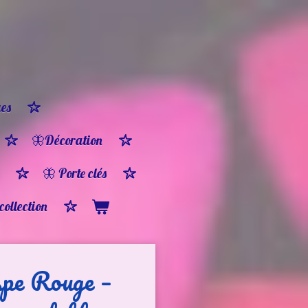
es
🦋Décoration
🦋 Porte clés
 collection
spe Rouge –