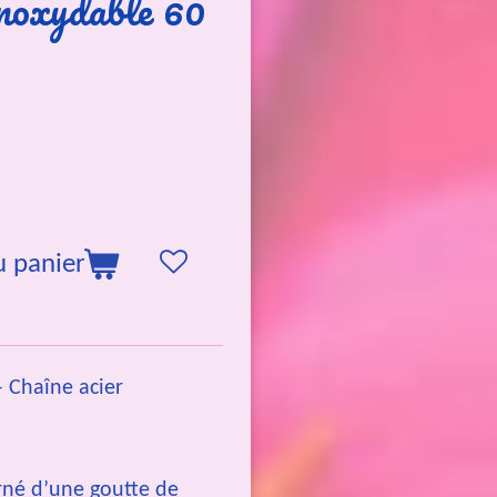
inoxydable 60
u panier
– Chaîne acier
orné d’une goutte de