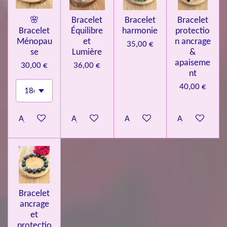
🌸
Bracelet
Bracelet
Bracelet
Bracelet
Équilibre
harmonie
protectio
Ménopau
et
n ancrage
35,00 €
se
Lumière
&
apaiseme
30,00 €
36,00 €
nt
40,00 €
Ajouter au panier
Ajouter au panier
Ajouter au panier
Ajouter au pa
Bracelet
ancrage
et
protectio