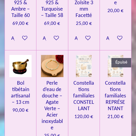
i
925 &
925 &
Zoïsite 3
e
4
o
Ambre –
Turquoise
mm
20,00 €
n
.
Taille 60
– Taille 58
Facetté
0
69,00 €
69,00 €
25,00 €
8
Ajouter au panier
Ajouter au panier
Ajouter au panier
Ajouter au pa
4
3
3
Épuisé
7
3
4
Bol
Perle
Constella
Constella
9
tibétain
d’eau de
tions
tions
artisanal
douche –
familiales
familiales
3
– 13 cm
Agate
CONSTEL
REPRÉSE
9
Verte –
LANT
NTANT
90,00 €
7
Acier
120,00 €
21,00 €
inoxydabl
6
e
é
35,00 €