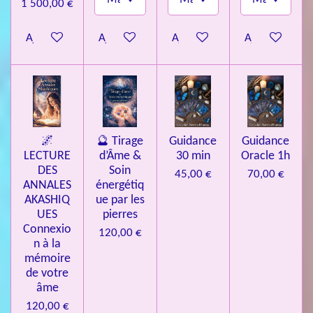
1 500,00 €
Ajouter au panier
Ajouter au panier
Ajouter au panier
Ajouter au pa
🌌
🔮 Tirage
Guidance
Guidance
LECTURE
d’Âme &
30 min
Oracle 1h
DES
Soin
45,00 €
70,00 €
ANNALES
énergétiq
AKASHIQ
ue par les
UES
pierres
Connexio
120,00 €
n à la
mémoire
de votre
âme
120,00 €