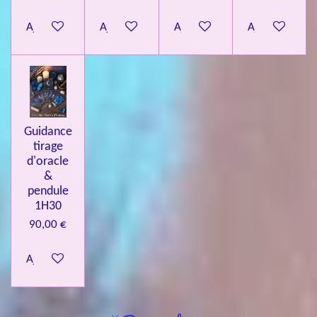
Ajouter au panier
Ajouter au panier
Ajouter au panier
Ajouter au pa
Guidance
tirage
d'oracle
&
pendule
1H30
90,00 €
Ajouter au panier