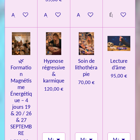
t
o
Ajouter au panier
Ajouter au panier
Ajouter au panier
Épuisé
i
l
e
s
🌿
Hypnose
Soin de
Lecture
Formatio
régressive
lithothéra
d’âme
n
&
pie
95,00 €
Magnétis
karmique
70,00 €
me
120,00 €
Énergétiq
ue – 4
jours 19
& 20 / 26
& 27
SEPTEMB
RE