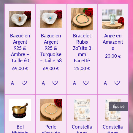
i
i
i
i
i
a
'
l
l
l
l
l
é
t
v
e
e
e
e
e
i
a
l
o
s
s
s
s
u
Bague en
Bague en
Bracelet
Ange en
n
a
Argent
Argent
Rubis
Amazonit
t
:
i
925 &
925 &
Zoïsite 3
e
4
o
Ambre –
Turquoise
mm
20,00 €
n
.
Taille 60
– Taille 58
Facetté
0
69,00 €
69,00 €
25,00 €
8
Ajouter au panier
Ajouter au panier
Ajouter au panier
Ajouter au pa
4
3
3
Épuisé
7
3
4
Bol
Perle
Constella
Constella
9