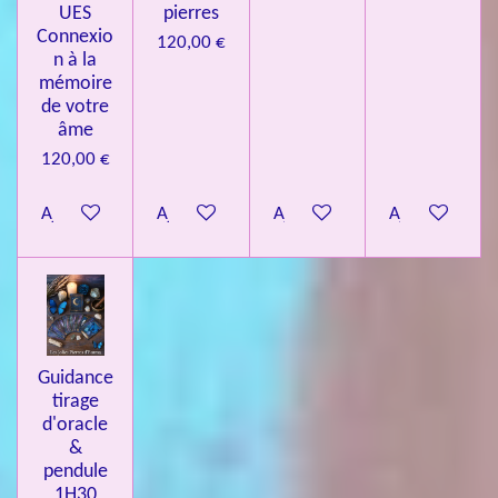
UES
pierres
Connexio
120,00 €
n à la
mémoire
de votre
âme
120,00 €
Ajouter au panier
Ajouter au panier
Ajouter au panier
Ajouter au pa
Guidance
tirage
d'oracle
&
pendule
1H30