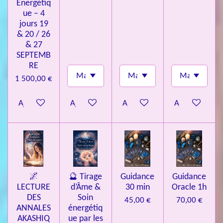
Énergétiq
ue – 4
jours 19
& 20 / 26
& 27
SEPTEMB
RE
1 500,00 €
Ajouter au panier
Ajouter au panier
Ajouter au panier
Ajouter au pa
🌌
🔮 Tirage
Guidance
Guidance
LECTURE
d’Âme &
30 min
Oracle 1h
DES
Soin
45,00 €
70,00 €
ANNALES
énergétiq
AKASHIQ
ue par les