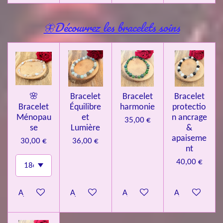
🦋Découvrez les bracelets soins
🌸
Bracelet
Bracelet
Bracelet
Bracelet
Équilibre
harmonie
protectio
Ménopau
et
n ancrage
35,00 €
se
Lumière
&
apaiseme
30,00 €
36,00 €
nt
40,00 €
Ajouter au panier
Ajouter au panier
Ajouter au panier
Ajouter au pa