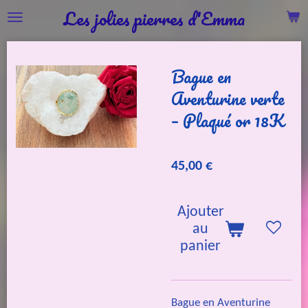
Les jolies pierres d'Emma
Passer
au
contenu
Bague en
principal
Aventurine verte
– Plaqué or 18K
45,00 €
Ajouter
au
panier
Bague en Aventurine