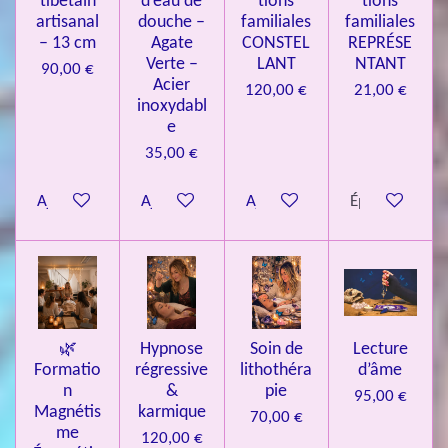
tibétain
d’eau de
tions
tions
artisanal
douche –
familiales
familiales
3
– 13 cm
Agate
CONSTEL
REPRÉSE
9
Verte –
LANT
NTANT
90,00 €
7
Acier
120,00 €
21,00 €
inoxydabl
6
e
é
35,00 €
t
o
Ajouter au panier
Ajouter au panier
Ajouter au panier
Épuisé
i
l
e
s
🌿
Hypnose
Soin de
Lecture
Formatio
régressive
lithothéra
d’âme
n
&
pie
95,00 €
Magnétis
karmique
70,00 €
me
120,00 €