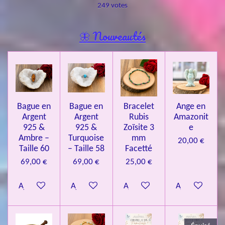
é
é
é
é
é
249 votes
o
a
t
t
t
t
t
y
l
e
o
o
o
o
o
🦋 Nouveautés
r
u
l
i
i
i
i
i
a
'
l
l
l
l
l
é
t
v
e
e
e
e
e
i
a
l
o
s
s
s
s
u
Bague en
Bague en
Bracelet
Ange en
n
a
Argent
Argent
Rubis
Amazonit
t
:
i
925 &
925 &
Zoïsite 3
e
4
o
Ambre –
Turquoise
mm
20,00 €
n
.
Taille 60
– Taille 58
Facetté
0
69,00 €
69,00 €
25,00 €
8
Ajouter au panier
Ajouter au panier
Ajouter au panier
Ajouter au pa
4
3
3