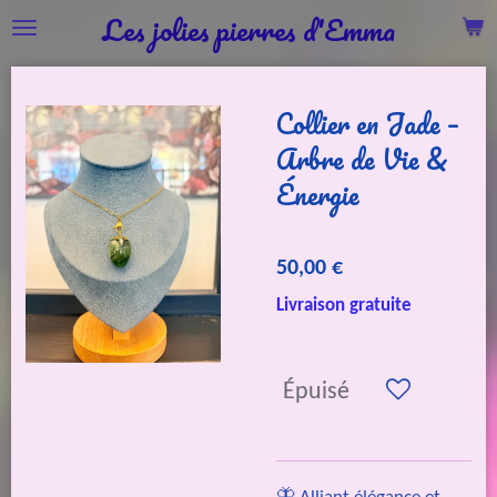
Les jolies pierres d'Emma
Passer
au
contenu
Collier en Jade –
principal
Arbre de Vie &
Énergie
50,00 €
Livraison gratuite
Épuisé