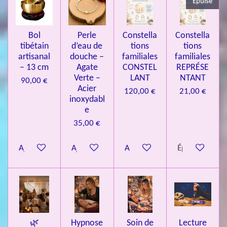
Épuisé
7
3
4
Bol
Perle
Constella
Constella
9
tibétain
d’eau de
tions
tions
artisanal
douche –
familiales
familiales
3
– 13 cm
Agate
CONSTEL
REPRÉSE
9
Verte –
LANT
NTANT
90,00 €
7
Acier
120,00 €
21,00 €
inoxydabl
6
e
é
35,00 €
t
o
Ajouter au panier
Ajouter au panier
Ajouter au panier
Épuisé
i
l
e
s
🌿
Hypnose
Soin de
Lecture