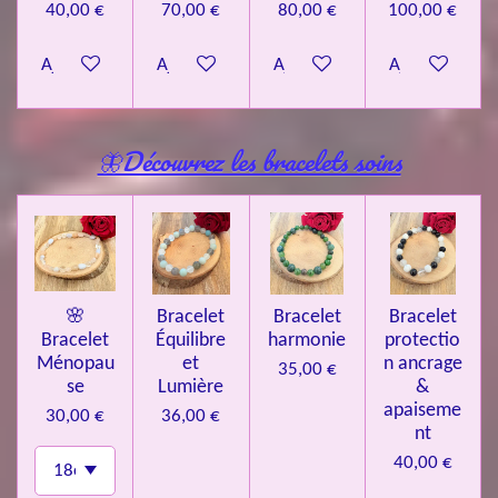
40,00 €
70,00 €
80,00 €
100,00 €
Ajouter au panier
Ajouter au panier
Ajouter au panier
Ajouter au pa
🦋Découvrez les bracelets soins
🌸
Bracelet
Bracelet
Bracelet
Bracelet
Équilibre
harmonie
protectio
Ménopau
et
n ancrage
35,00 €
se
Lumière
&
apaiseme
30,00 €
36,00 €
nt
40,00 €