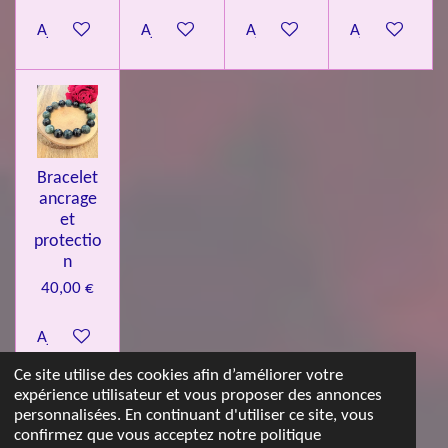
Ajouter au panier
Ajouter au panier
Ajouter au panier
Ajouter au pa
Bracelet
ancrage
et
protectio
n
40,00 €
Ajouter au panier
Ce site utilise des cookies afin d’améliorer votre
expérience utilisateur et vous proposer des annonces
© 2023 - 2026 Les jolies pierres d'Emma
personnalisées. En continuant d'utiliser ce site, vous
Propulsé par
Webador
confirmez que vous acceptez notre politique