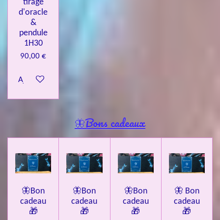
tirage
d'oracle
&
pendule
1H30
90,00 €
Ajouter au panier
🦋Bons cadeaux
🦋Bon
🦋Bon
🦋Bon
🦋 Bon
cadeau
cadeau
cadeau
cadeau
🎁
🎁
🎁
🎁