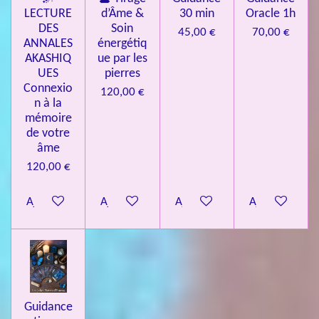
LECTURE
d’Âme &
30 min
Oracle 1h
DES
Soin
45,00 €
70,00 €
ANNALES
énergétiq
AKASHIQ
ue par les
UES
pierres
Connexio
120,00 €
n à la
mémoire
de votre
âme
120,00 €
Ajouter au panier
Ajouter au panier
Ajouter au panier
Ajouter au pa
Guidance