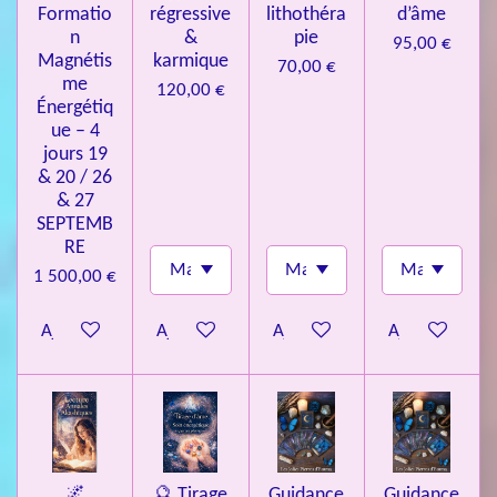
Formatio
régressive
lithothéra
d’âme
n
&
pie
95,00 €
Magnétis
karmique
70,00 €
me
120,00 €
Énergétiq
ue – 4
jours 19
& 20 / 26
& 27
SEPTEMB
RE
1 500,00 €
Ajouter au panier
Ajouter au panier
Ajouter au panier
Ajouter au pa
🌌
🔮 Tirage
Guidance
Guidance