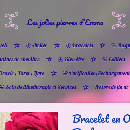
Les jolies pierres d'Emma
eil
🦋 Atelier
🦋 Bracelets
🦋 Bagu
haines de chevilles
🦋 Bien être
🦋 Colliers
Oracle / Tarot / Livre
🦋 Purification/Rechargement
🦋 Soin de lithothérapie et Services
Trésors de fin de
Bracelet en O