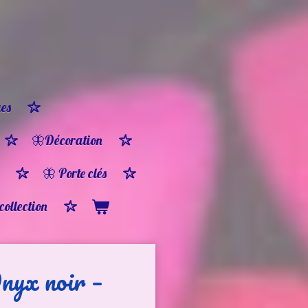
es
🦋Décoration
🦋 Porte clés
 collection
nyx noir –