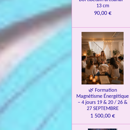
13 cm
6
90,00 €
é
t
o
i
l
e
s
🌿 Formation
Magnétisme Énergétique
– 4 jours 19 & 20 / 26 &
27 SEPTEMBRE
1 500,00 €