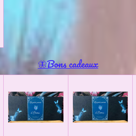
🦋Bons cadeaux