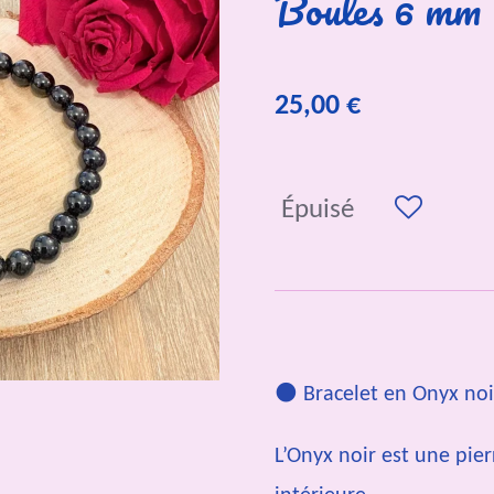
Boules 6 mm
25,00 €
Épuisé
🌑
Bracelet en Onyx no
L’Onyx noir est une pier