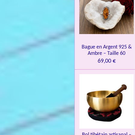
o
n
:
4
.
0
Bague en Argent 925 &
8
Ambre – Taille 60
4
69,00 €
3
3
7
3
4
9
3
9
7
Bol tibétain artisanal –