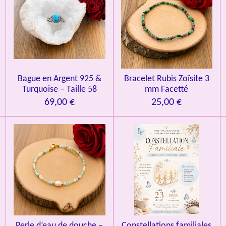
l
s
s
s
s
u
a
t
i
o
n
Bague en Argent 925 &
Bracelet Rubis Zoïsite 3
Turquoise – Taille 58
mm Facetté
69,00 €
25,00 €
Perle d’eau de douche –
Constellations familiales