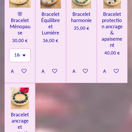
🌸
Bracelet
Bracelet
Bracelet
Bracelet
Équilibre
harmonie
protectio
Ménopau
et
n ancrage
35,00 €
se
Lumière
&
apaiseme
30,00 €
36,00 €
nt
40,00 €
Ajouter au panier
Ajouter au panier
Ajouter au panier
Ajouter au pa
Bracelet
ancrage
et