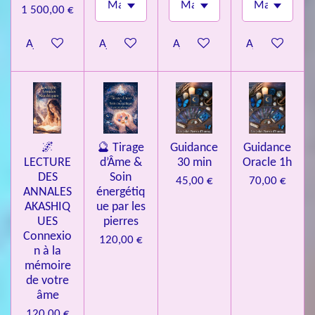
1 500,00 €
Ajouter au panier
Ajouter au panier
Ajouter au panier
Ajouter au pa
🌌
🔮 Tirage
Guidance
Guidance
LECTURE
d’Âme &
30 min
Oracle 1h
DES
Soin
45,00 €
70,00 €
ANNALES
énergétiq
AKASHIQ
ue par les
UES
pierres
Connexio
120,00 €
n à la
mémoire
de votre
âme
120,00 €