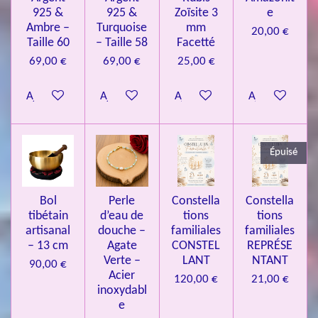
:
i
925 &
925 &
Zoïsite 3
e
4
o
Ambre –
Turquoise
mm
20,00 €
n
.
Taille 60
– Taille 58
Facetté
0
69,00 €
69,00 €
25,00 €
8
Ajouter au panier
Ajouter au panier
Ajouter au panier
Ajouter au pa
4
3
3
Épuisé
7
3
4
Bol
Perle
Constella
Constella
9
tibétain
d’eau de
tions
tions
artisanal
douche –
familiales
familiales
3
– 13 cm
Agate
CONSTEL
REPRÉSE
9
Verte –
LANT
NTANT
90,00 €
7
Acier
120,00 €
21,00 €
inoxydabl
6
e
é