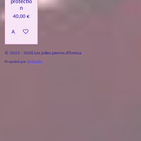
protectio
n
40,00 €
Ajouter au panier
© 2023 - 2026 Les jolies pierres d'Emma
Propulsé par
Webador