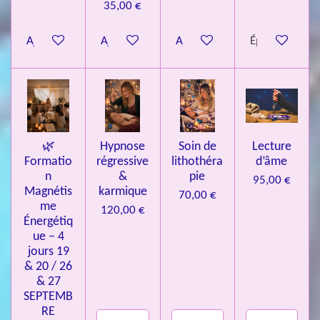
35,00 €
t
o
Ajouter au panier
Ajouter au panier
Ajouter au panier
Épuisé
i
l
e
s
🌿
Hypnose
Soin de
Lecture
Formatio
régressive
lithothéra
d’âme
n
&
pie
95,00 €
Magnétis
karmique
70,00 €
me
120,00 €
Énergétiq
ue – 4
jours 19
& 20 / 26
& 27
SEPTEMB
RE