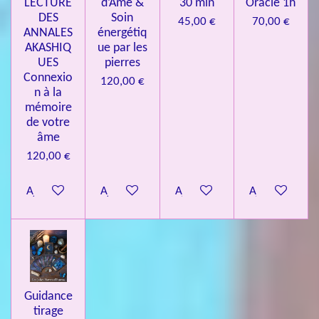
LECTURE
d’Âme &
30 min
Oracle 1h
DES
Soin
45,00 €
70,00 €
ANNALES
énergétiq
AKASHIQ
ue par les
UES
pierres
Connexio
120,00 €
n à la
mémoire
de votre
âme
120,00 €
Ajouter au panier
Ajouter au panier
Ajouter au panier
Ajouter au pa
Guidance
tirage