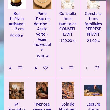
3
4
Bol
Perle
Constella
Constella
9
tibétain
d’eau de
tions
tions
artisanal
douche –
familiales
familiales
3
– 13 cm
Agate
CONSTEL
REPRÉSE
9
Verte –
LANT
NTANT
90,00 €
7
Acier
120,00 €
21,00 €
inoxydabl
6
e
é
35,00 €
t
o
Ajouter au panier
Ajouter au panier
Ajouter au panier
Épuisé
i
l
e
s
🌿
Hypnose
Soin de
Lecture
Formatio
régressive
lithothéra
d’âme