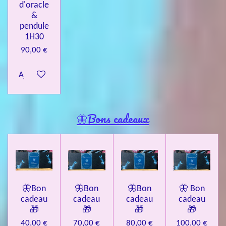
d'oracle
&
pendule
1H30
90,00 €
Ajouter au panier
🦋Bons cadeaux
🦋Bon
🦋Bon
🦋Bon
🦋 Bon
cadeau
cadeau
cadeau
cadeau
🎁
🎁
🎁
🎁
40,00 €
70,00 €
80,00 €
100,00 €