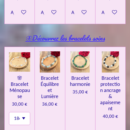
Ajouter au panier
Ajouter au panier
Ajouter au panier
Ajouter au pa
🦋Découvrez les bracelets soins
🌸
Bracelet
Bracelet
Bracelet
Bracelet
Équilibre
harmonie
protectio
Ménopau
et
n ancrage
35,00 €
se
Lumière
&
apaiseme
30,00 €
36,00 €
nt
40,00 €