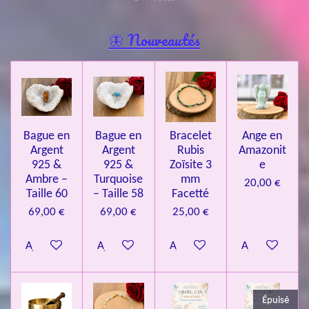
o
a
t
t
t
t
t
y
l
e
o
o
o
o
o
🦋 Nouveautés
r
u
l
i
i
i
i
i
a
'
l
l
l
l
l
é
t
v
e
e
e
e
e
i
a
l
o
s
s
s
s
u
Bague en
Bague en
Bracelet
Ange en
n
a
Argent
Argent
Rubis
Amazonit
t
:
i
925 &
925 &
Zoïsite 3
e
4
o
Ambre –
Turquoise
mm
20,00 €
n
.
Taille 60
– Taille 58
Facetté
0
69,00 €
69,00 €
25,00 €
8
Ajouter au panier
Ajouter au panier
Ajouter au panier
Ajouter au pa
4
3
3
Épuisé
7