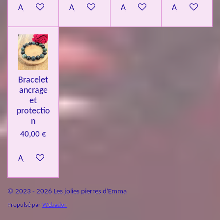
Ajouter au panier
Ajouter au panier
Ajouter au panier
Ajouter au pa
Bracelet
ancrage
et
protectio
n
40,00 €
Ajouter au panier
© 2023 - 2026 Les jolies pierres d'Emma
Propulsé par
Webador