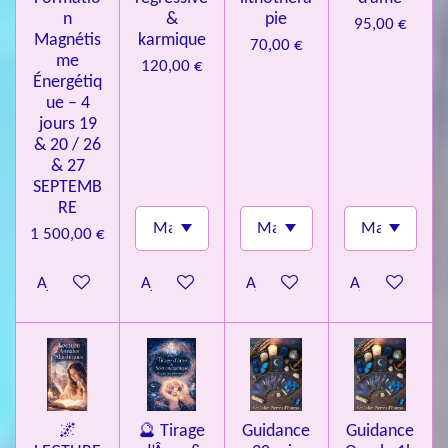
n
&
pie
95,00 €
Magnétis
karmique
70,00 €
me
120,00 €
Énergétiq
ue – 4
jours 19
& 20 / 26
& 27
SEPTEMB
RE
1 500,00 €
Ajouter au panier
Ajouter au panier
Ajouter au panier
Ajouter au pa
🌌
🔮 Tirage
Guidance
Guidance