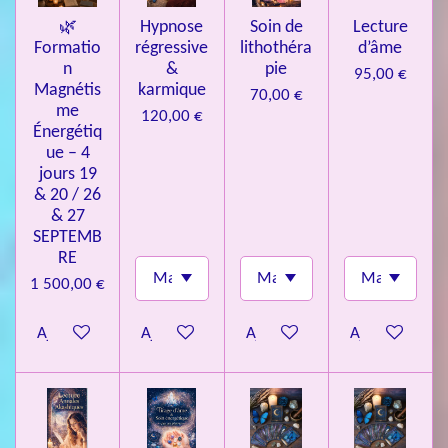
🌿
Hypnose
Soin de
Lecture
Formatio
régressive
lithothéra
d’âme
n
&
pie
95,00 €
Magnétis
karmique
70,00 €
me
120,00 €
Énergétiq
ue – 4
jours 19
& 20 / 26
& 27
SEPTEMB
RE
1 500,00 €
Ajouter au panier
Ajouter au panier
Ajouter au panier
Ajouter au pa