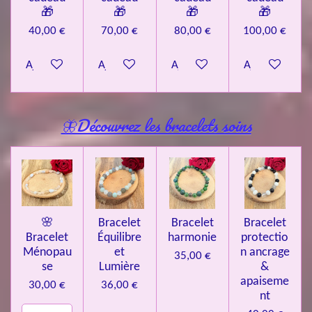
🎁
🎁
🎁
🎁
40,00 €
70,00 €
80,00 €
100,00 €
Ajouter au panier
Ajouter au panier
Ajouter au panier
Ajouter au pa
🦋Découvrez les bracelets soins
🌸
Bracelet
Bracelet
Bracelet
Bracelet
Équilibre
harmonie
protectio
Ménopau
et
n ancrage
35,00 €
se
Lumière
&
apaiseme
30,00 €
36,00 €
nt