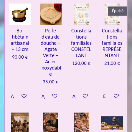
3
Épuisé
7
3
4
Bol
Perle
Constella
Constella
9
tibétain
d’eau de
tions
tions
artisanal
douche –
familiales
familiales
3
– 13 cm
Agate
CONSTEL
REPRÉSE
9
Verte –
LANT
NTANT
90,00 €
7
Acier
120,00 €
21,00 €
inoxydabl
6
e
é
35,00 €
t
o
Ajouter au panier
Ajouter au panier
Ajouter au panier
Épuisé
i
l
e
s