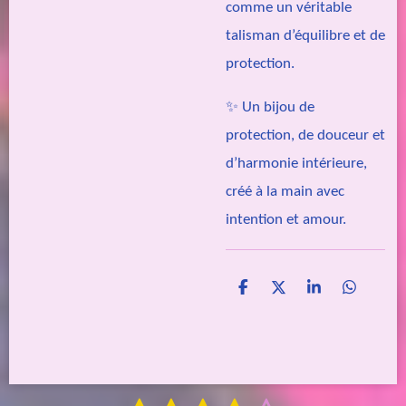
comme un véritable
talisman d’équilibre et de
protection.
✨ Un bijou de
protection, de douceur et
d’harmonie intérieure,
créé à la main avec
intention et amour.
P
P
P
P
a
a
a
a
r
r
r
r
t
t
t
t
a
a
a
a
g
g
g
g
e
e
e
e
E