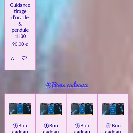
Guidance
tirage
d'oracle
&
pendule
1H30
90,00 €
Ajouter au panier
🦋Bons cadeaux
🦋Bon
🦋Bon
🦋Bon
🦋 Bon
cadeau
cadeau
cadeau
cadeau