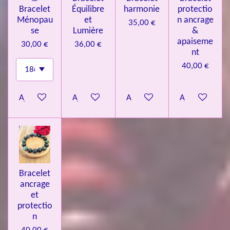
Bracelet
Équilibre
harmonie
protectio
Ménopau
et
n ancrage
35,00 €
se
Lumière
&
apaiseme
30,00 €
36,00 €
nt
40,00 €
Ajouter au panier
Ajouter au panier
Ajouter au panier
Ajouter au pa
Bracelet
ancrage
et
protectio
n