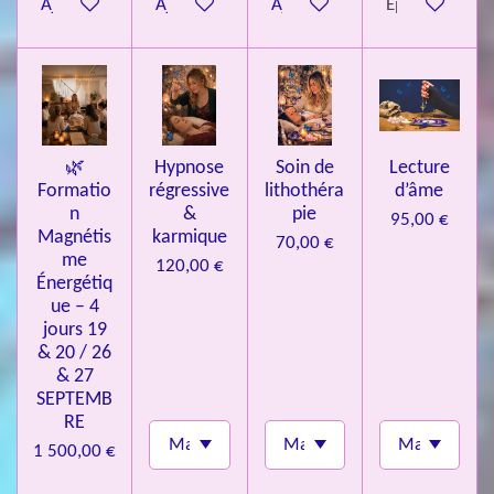
Ajouter au panier
Ajouter au panier
Ajouter au panier
Épuisé
i
l
e
s
🌿
Hypnose
Soin de
Lecture
Formatio
régressive
lithothéra
d’âme
n
&
pie
95,00 €
Magnétis
karmique
70,00 €
me
120,00 €
Énergétiq
ue – 4
jours 19
& 20 / 26
& 27
SEPTEMB
RE
1 500,00 €