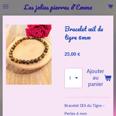
Les jolies pierres d'Emma
Passer
au
contenu
Bracelet œil du
principal
tigre 6mm
25,00 €
Ajouter
au
panier
Bracelet Œil du Tigre –
Perles 6 mm