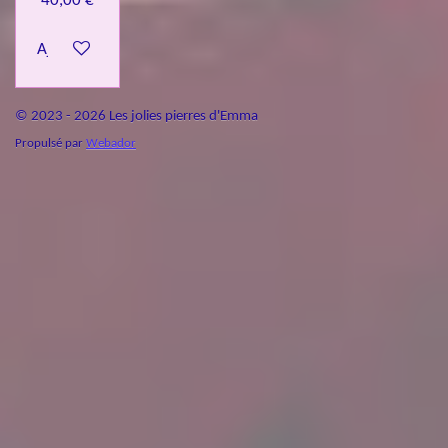
40,00 €
Ajouter au panier
© 2023 - 2026 Les jolies pierres d'Emma
Propulsé par
Webador