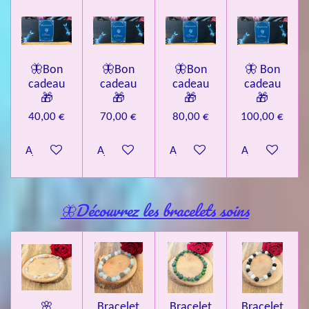
🦋Bon
🦋Bon
🦋Bon
🦋 Bon
cadeau
cadeau
cadeau
cadeau
🎁
🎁
🎁
🎁
40,00 €
70,00 €
80,00 €
100,00 €
Ajouter au panier
Ajouter au panier
Ajouter au panier
Ajouter au pa
🦋Découvrez les bracelets soins
🌸
Bracelet
Bracelet
Bracelet