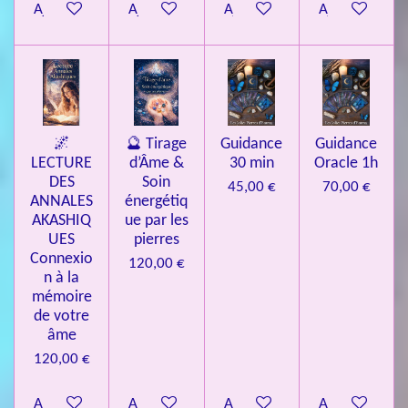
Ajouter au panier
Ajouter au panier
Ajouter au panier
Ajouter au pa
🌌
🔮 Tirage
Guidance
Guidance
LECTURE
d’Âme &
30 min
Oracle 1h
DES
Soin
45,00 €
70,00 €
ANNALES
énergétiq
AKASHIQ
ue par les
UES
pierres
Connexio
120,00 €
n à la
mémoire
de votre
âme
120,00 €
Ajouter au panier
Ajouter au panier
Ajouter au panier
Ajouter au pa