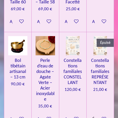
.
Taille 60
– Taille 58
Facetté
0
69,00 €
69,00 €
25,00 €
8
Ajouter au panier
Ajouter au panier
Ajouter au panier
Ajouter au pa
4
3
3
Épuisé
7
3
4
Bol
Perle
Constella
Constella
9
tibétain
d’eau de
tions
tions
artisanal
douche –
familiales
familiales
3
– 13 cm
Agate
CONSTEL
REPRÉSE
9
Verte –
LANT
NTANT
90,00 €
7
Acier
120,00 €
21,00 €
inoxydabl
6
e
é
35,00 €
t
o