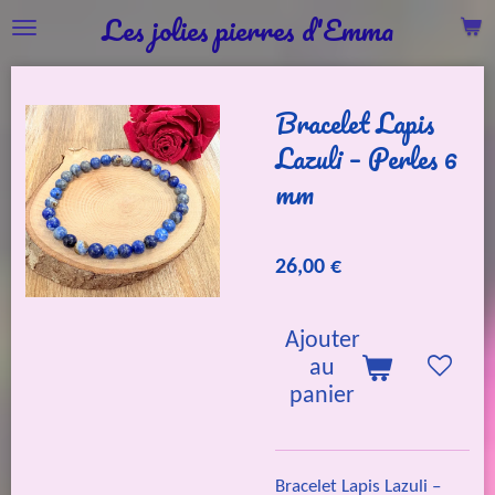
Les jolies pierres d'Emma
Passer
au
contenu
Bracelet Lapis
principal
Lazuli – Perles 6
mm
26,00 €
Ajouter
au
panier
Bracelet Lapis Lazuli –