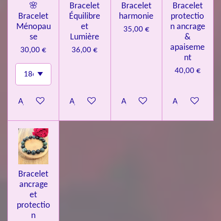
🌸
Bracelet
Bracelet
Bracelet
Bracelet
Équilibre
harmonie
protectio
Ménopau
et
n ancrage
35,00 €
se
Lumière
&
apaiseme
30,00 €
36,00 €
nt
40,00 €
Ajouter au panier
Ajouter au panier
Ajouter au panier
Ajouter au pa
Bracelet
ancrage
et
protectio
n