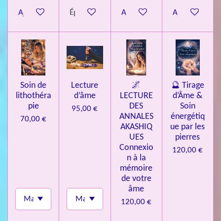
Ajouter au panier
Épuisé
Ajouter au panier
Ajouter au pa
Soin de
Lecture
🌌
🔮 Tirage
lithothéra
d’âme
LECTURE
d’Âme &
pie
DES
Soin
95,00 €
ANNALES
énergétiq
70,00 €
AKASHIQ
ue par les
UES
pierres
Connexio
120,00 €
n à la
mémoire
de votre
âme
120,00 €