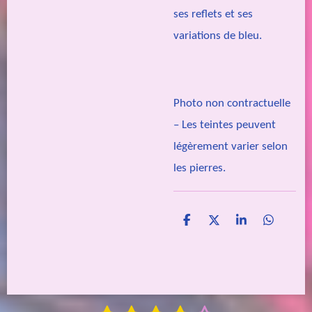
ses reflets et ses
variations de bleu.
Photo non contractuelle
– Les teintes peuvent
légèrement varier selon
les pierres.
P
P
P
P
a
a
a
a
r
r
r
r
t
t
t
t
a
a
a
a
g
g
g
g
e
e
e
e
E