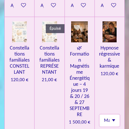
3
Ajouter au panier
Ajouter au panier
Ajouter au panier
Ajouter au pa
7
3
4
Épuisé
9
3
Constella
Constella
🌿
Hypnose
9
tions
tions
Formatio
régressive
7
familiales
familiales
n
&
CONSTEL
REPRÉSE
Magnétis
karmique
6
LANT
NTANT
me
120,00 €
é
Énergétiq
120,00 €
21,00 €
t
ue – 4
o
jours 19
& 20 / 26
i
& 27
l
SEPTEMB
e
RE
s
1 500,00 €