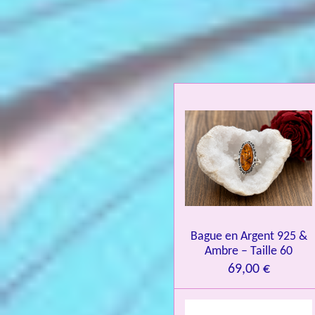
a
l
u
a
t
i
o
n
:
4
.
0
Bague en Argent 925 &
8
Ambre – Taille 60
4
69,00 €
3
3