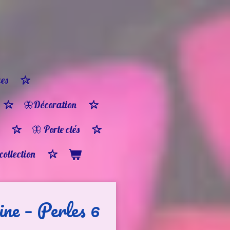
es
🦋Décoration
🦋 Porte clés
 collection
ine – Perles 6