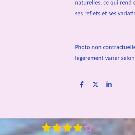
naturelles, ce qui rend
ses reflets et ses variat
Photo non contractuelle
légèrement varier selon 
P
P
P
a
a
a
r
r
r
t
t
t
a
a
a
g
g
g
1
2
3
4
e
5
e
e
E
n
r
r
r