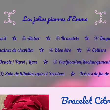
Les jolies pierres d'Emma
eil
🦋 Atelier
🦋 Bracelets
🦋 Bagu
haines de chevilles
🦋 Bien être
🦋 Colliers
Oracle / Tarot / Livre
🦋 Purification/Rechargement
🦋 Soin de lithothérapie et Services
Trésors de fin de
Bracelet Citr