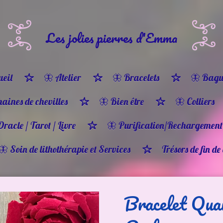
Les jolies pierres d'Emma
eil
🦋 Atelier
🦋 Bracelets
🦋 Bagu
haines de chevilles
🦋 Bien être
🦋 Colliers
Oracle / Tarot / Livre
🦋 Purification/Rechargement
🦋 Soin de lithothérapie et Services
Trésors de fin de
Bracelet Qua