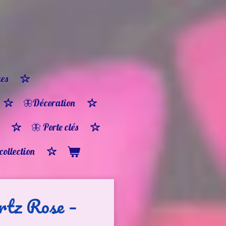
es
🦋Décoration
🦋 Porte clés
 collection
rtz Rose –