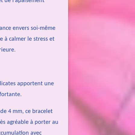
et de l’apaisement
illance envers soi-même
e à calmer le stress et
rieure.
élicates apportent une
fortante.
s de 4 mm, ce bracelet
très agréable à porter au
ccumulation avec