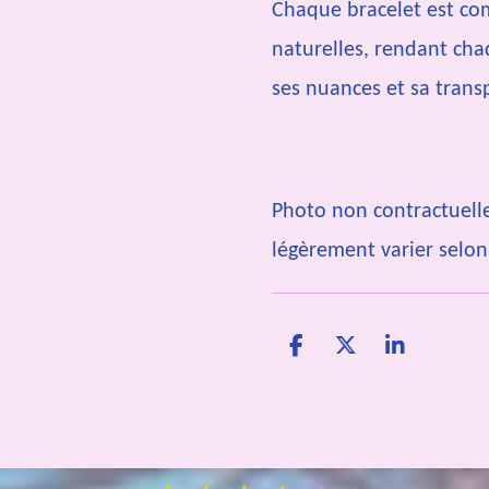
Chaque bracelet est co
naturelles, rendant ch
ses nuances et sa trans
Photo non contractuell
légèrement varier selon 
P
P
P
a
a
a
r
r
r
t
t
t
a
a
a
g
g
g