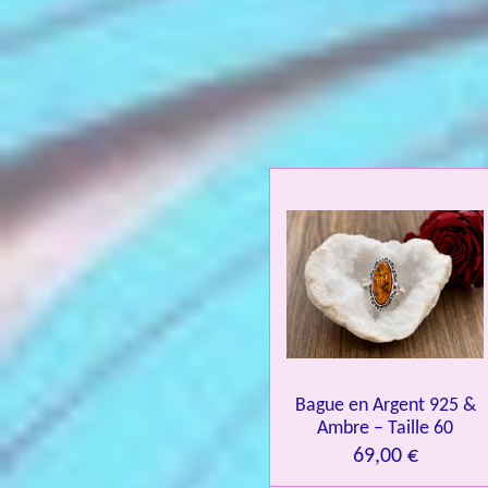
É
v
a
l
u
a
t
i
o
n
:
4
.
0
Bague en Argent 925 &
8
Ambre – Taille 60
4
69,00 €
3