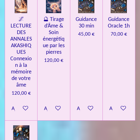
🌌
🔮 Tirage
Guidance
Guidance
LECTURE
d’Âme &
30 min
Oracle 1h
DES
Soin
45,00 €
70,00 €
ANNALES
énergétiq
AKASHIQ
ue par les
UES
pierres
Connexio
120,00 €
n à la
mémoire
de votre
âme
120,00 €
Ajouter au panier
Ajouter au panier
Ajouter au panier
Ajouter au pa