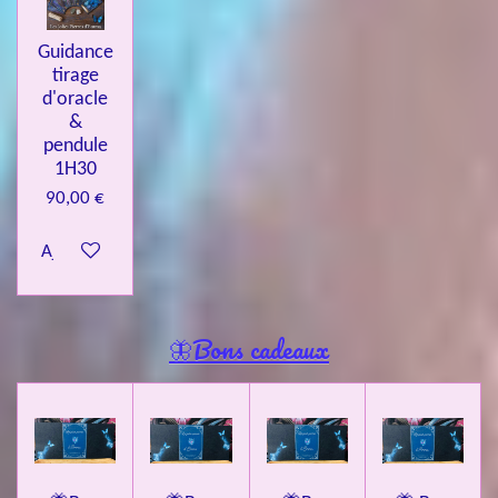
Guidance
tirage
d'oracle
&
pendule
1H30
90,00 €
Ajouter au panier
🦋Bons cadeaux