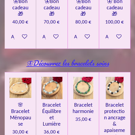
🦋Bon
🦋Bon
🦋Bon
🦋 Bon
cadeau
cadeau
cadeau
cadeau
🎁
🎁
🎁
🎁
40,00 €
70,00 €
80,00 €
100,00 €
Ajouter au panier
Ajouter au panier
Ajouter au panier
Ajouter au pa
🦋Découvrez les bracelets soins
🌸
Bracelet
Bracelet
Bracelet
Bracelet
Équilibre
harmonie
protectio
Ménopau
et
n ancrage
35,00 €
se
Lumière
&
apaiseme
30,00 €
36,00 €