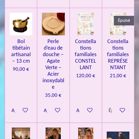
3
3
Épuisé
7
3
4
Bol
Perle
Constella
Constella
9
tibétain
d’eau de
tions
tions
artisanal
douche –
familiales
familiales
3
– 13 cm
Agate
CONSTEL
REPRÉSE
9
Verte –
LANT
NTANT
90,00 €
7
Acier
120,00 €
21,00 €
inoxydabl
6
e
é
35,00 €
t
o
Ajouter au panier
Ajouter au panier
Ajouter au panier
Épuisé
i
l
e