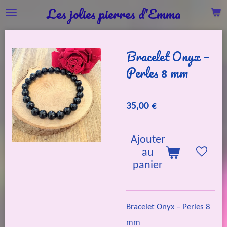
Les jolies pierres d'Emma
Passer
au
contenu
Bracelet Onyx –
principal
Perles 8 mm
35,00 €
Ajouter
au
panier
Bracelet Onyx – Perles 8
mm