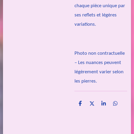
chaque pièce unique par
ses reflets et légères
variations.
Photo non contractuelle
– Les nuances peuvent
légèrement varier selon
les pierres.
P
P
P
P
a
a
a
a
r
r
r
r
t
t
t
t
a
a
a
a
g
g
g
g