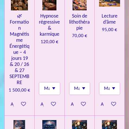
s
🌿
Hypnose
Soin de
Lecture
Formatio
régressive
lithothéra
d’âme
n
&
pie
95,00 €
Magnétis
karmique
70,00 €
me
120,00 €
Énergétiq
ue – 4
jours 19
& 20 / 26
& 27
SEPTEMB
RE
1 500,00 €
Ajouter au panier
Ajouter au panier
Ajouter au panier
Ajouter au pa