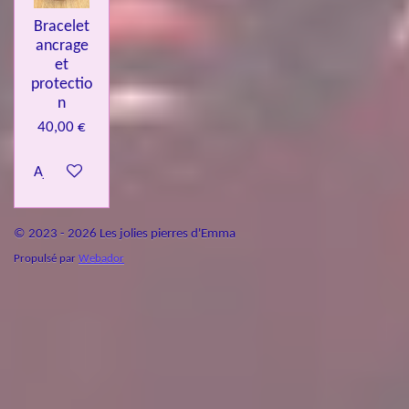
Bracelet
ancrage
et
protectio
n
40,00 €
Ajouter au panier
© 2023 - 2026 Les jolies pierres d'Emma
Propulsé par
Webador