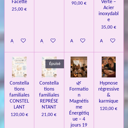
.
Facetté
Verte –
90,00 €
Acier
0
25,00 €
inoxydabl
8
e
4
35,00 €
3
3
Ajouter au panier
Ajouter au panier
Ajouter au panier
Ajouter au pa
7
3
4
Épuisé
9
3
Constella
Constella
🌿
Hypnose
9
tions
tions
Formatio
régressive
7
familiales
familiales
n
&
CONSTEL
REPRÉSE
Magnétis
karmique
6
LANT
NTANT
me
120,00 €
é
Énergétiq
120,00 €
21,00 €
t
ue – 4
o
jours 19