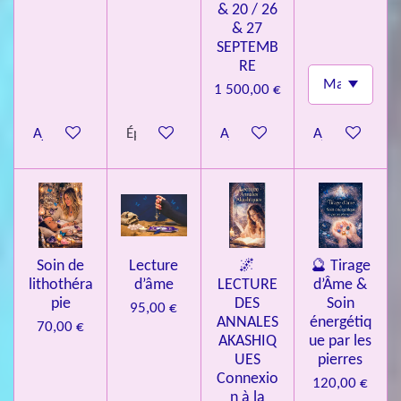
& 20 / 26
i
& 27
l
SEPTEMB
e
RE
s
1 500,00 €
Ajouter au panier
Épuisé
Ajouter au panier
Ajouter au pa
Soin de
Lecture
🌌
🔮 Tirage
lithothéra
d’âme
LECTURE
d’Âme &
pie
DES
Soin
95,00 €
ANNALES
énergétiq
70,00 €
AKASHIQ
ue par les
UES
pierres
Connexio
120,00 €
n à la