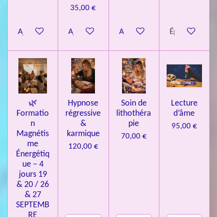
35,00 €
t
o
Ajouter au panier
Ajouter au panier
Ajouter au panier
Épuisé
i
l
e
s
🌿
Hypnose
Soin de
Lecture
Formatio
régressive
lithothéra
d’âme
n
&
pie
95,00 €
Magnétis
karmique
70,00 €
me
120,00 €
Énergétiq
ue – 4
jours 19
& 20 / 26
& 27
SEPTEMB
RE