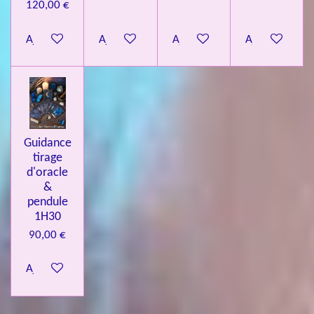
120,00 €
Ajouter au panier
Ajouter au panier
Ajouter au panier
Ajouter au pa
Guidance
tirage
d'oracle
&
pendule
1H30
90,00 €
Ajouter au panier