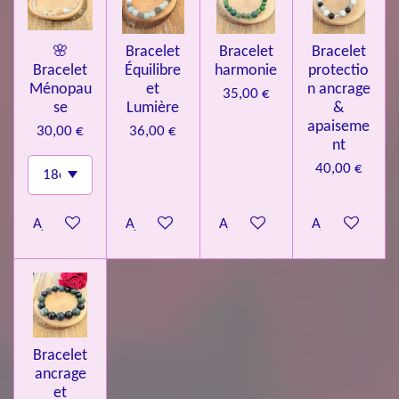
🌸
Bracelet
Bracelet
Bracelet
Bracelet
Équilibre
harmonie
protectio
Ménopau
et
n ancrage
35,00 €
se
Lumière
&
apaiseme
30,00 €
36,00 €
nt
40,00 €
Ajouter au panier
Ajouter au panier
Ajouter au panier
Ajouter au pa
Bracelet
ancrage
et