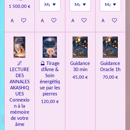
1 500,00 €
Ajouter au panier
Ajouter au panier
Ajouter au panier
Ajouter au pa
🌌
🔮 Tirage
Guidance
Guidance
LECTURE
d’Âme &
30 min
Oracle 1h
DES
Soin
45,00 €
70,00 €
ANNALES
énergétiq
AKASHIQ
ue par les
UES
pierres
Connexio
120,00 €
n à la
mémoire
de votre
âme