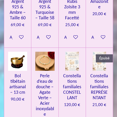
Argent
Argent
Rubis
Amazonit
t
:
i
925 &
925 &
Zoïsite 3
e
4
o
Ambre –
Turquoise
mm
20,00 €
n
.
Taille 60
– Taille 58
Facetté
0
69,00 €
69,00 €
25,00 €
8
Ajouter au panier
Ajouter au panier
Ajouter au panier
Ajouter au pa
4
3
3
Épuisé
7
3
4
Bol
Perle
Constella
Constella
9
tibétain
d’eau de
tions
tions
artisanal
douche –
familiales
familiales
3
– 13 cm
Agate
CONSTEL
REPRÉSE
9
Verte –
LANT
NTANT
90,00 €
7
Acier
120,00 €
21,00 €
inoxydabl
6
e
é