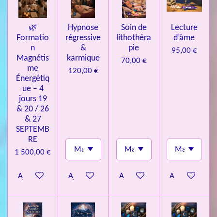
s
🌿
Hypnose
Soin de
Lecture
Formatio
régressive
lithothéra
d’âme
n
&
pie
95,00 €
Magnétis
karmique
70,00 €
me
120,00 €
Énergétiq
ue – 4
jours 19
& 20 / 26
& 27
SEPTEMB
RE
1 500,00 €
Ajouter au panier
Ajouter au panier
Ajouter au panier
Ajouter au pa