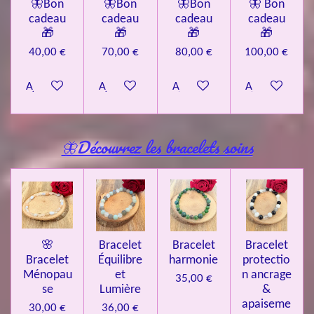
🦋Bon
🦋Bon
🦋Bon
🦋 Bon
cadeau
cadeau
cadeau
cadeau
🎁
🎁
🎁
🎁
40,00 €
70,00 €
80,00 €
100,00 €
Ajouter au panier
Ajouter au panier
Ajouter au panier
Ajouter au pa
🦋Découvrez les bracelets soins
🌸
Bracelet
Bracelet
Bracelet
Bracelet
Équilibre
harmonie
protectio
Ménopau
et
n ancrage
35,00 €
se
Lumière
&
apaiseme
30,00 €
36,00 €