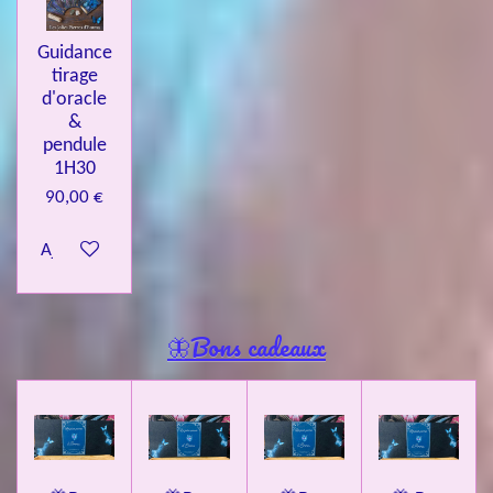
Guidance
tirage
d'oracle
&
pendule
1H30
90,00 €
Ajouter au panier
🦋Bons cadeaux