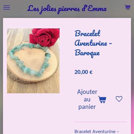
Les jolies pierres d'Emma
Passer
au
contenu
Bracelet
principal
Aventurine –
Baroque
20,00 €
Ajouter
au
panier
Bracelet Aventurine –