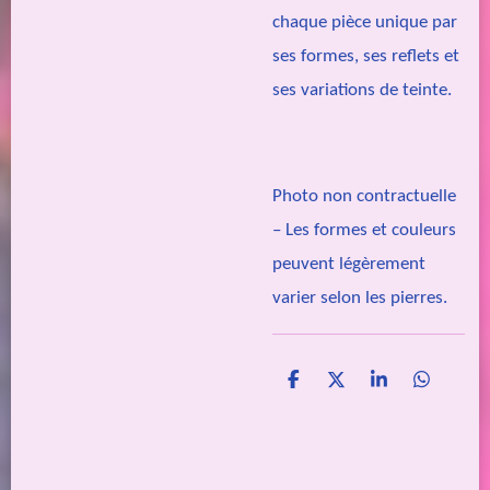
chaque pièce unique par
ses formes, ses reflets et
ses variations de teinte.
Photo non contractuelle
– Les formes et couleurs
peuvent légèrement
varier selon les pierres.
P
P
P
P
a
a
a
a
r
r
r
r
t
t
t
t
a
a
a
a
g
g
g
g