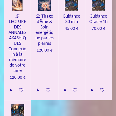
🌌
🔮 Tirage
Guidance
Guidance
LECTURE
d’Âme &
30 min
Oracle 1h
DES
Soin
45,00 €
70,00 €
ANNALES
énergétiq
AKASHIQ
ue par les
UES
pierres
Connexio
120,00 €
n à la
mémoire
de votre
âme
120,00 €
Ajouter au panier
Ajouter au panier
Ajouter au panier
Ajouter au pa