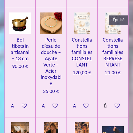
3
3
Épuisé
7
3
4
Bol
Perle
Constella
Constella
9
tibétain
d’eau de
tions
tions
artisanal
douche –
familiales
familiales
3
– 13 cm
Agate
CONSTEL
REPRÉSE
9
Verte –
LANT
NTANT
90,00 €
7
Acier
120,00 €
21,00 €
inoxydabl
6
e
é
35,00 €
t
o
Ajouter au panier
Ajouter au panier
Ajouter au panier
Épuisé
i
l
e