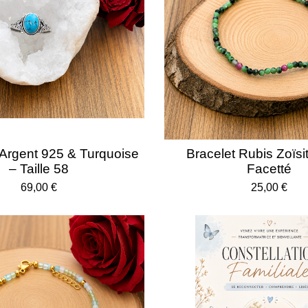
l
s
s
s
s
u
a
t
i
o
n
Argent 925 & Turquoise
Bracelet Rubis Zoïs
– Taille 58
Facetté
69,00 €
25,00 €