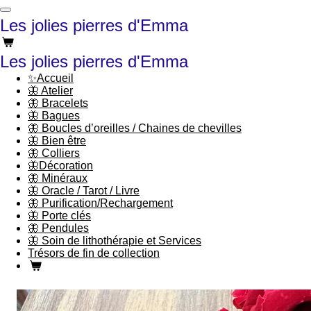
Passer
Les jolies pierres d'Emma
au
contenu
principal
Les jolies pierres d'Emma
✨Accueil
🦋 Atelier
🦋 Bracelets
🦋 Bagues
🦋 Boucles d’oreilles / Chaines de chevilles
🦋 Bien être
🦋 Colliers
🦋Décoration
🦋 Minéraux
🦋 Oracle / Tarot / Livre
🦋 Purification/Rechargement
🦋 Porte clés
🦋 Pendules
🦋 Soin de lithothérapie et Services
Trésors de fin de collection