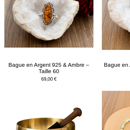
.
0
8
4
3
3
7
3
4
9
3
9
7
Bague en Argent 925 & Ambre –
Bague en 
6
Taille 60
é
t
69,00 €
o
i
l
e
s