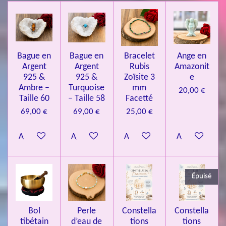
a
'
l
l
l
l
l
é
t
v
e
e
e
e
e
i
a
l
o
s
s
s
s
u
Bague en
Bague en
Bracelet
Ange en
n
a
Argent
Argent
Rubis
Amazonit
t
:
i
925 &
925 &
Zoïsite 3
e
4
o
Ambre –
Turquoise
mm
20,00 €
n
.
Taille 60
– Taille 58
Facetté
0
69,00 €
69,00 €
25,00 €
8
Ajouter au panier
Ajouter au panier
Ajouter au panier
Ajouter au pa
4
3
3
Épuisé
7
3
4
Bol
Perle
Constella
Constella
9
tibétain
d’eau de
tions
tions