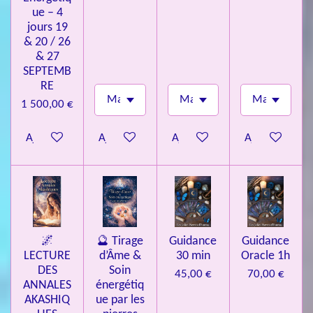
ue – 4
jours 19
& 20 / 26
& 27
SEPTEMB
RE
1 500,00 €
Ajouter au panier
Ajouter au panier
Ajouter au panier
Ajouter au pa
🌌
🔮 Tirage
Guidance
Guidance
LECTURE
d’Âme &
30 min
Oracle 1h
DES
Soin
45,00 €
70,00 €
ANNALES
énergétiq
AKASHIQ
ue par les