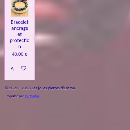
Bracelet
ancrage
et
protectio
n
40,00 €
Ajouter au panier
© 2023 - 2026 Les jolies pierres d'Emma
Propulsé par
Webador