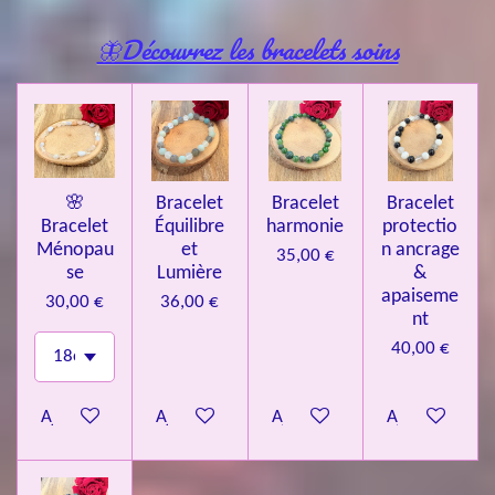
🦋Découvrez les bracelets soins
🌸
Bracelet
Bracelet
Bracelet
Bracelet
Équilibre
harmonie
protectio
Ménopau
et
n ancrage
35,00 €
se
Lumière
&
apaiseme
30,00 €
36,00 €
nt
40,00 €
Ajouter au panier
Ajouter au panier
Ajouter au panier
Ajouter au pa