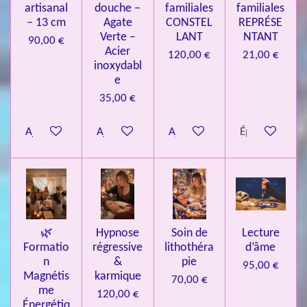
artisanal
douche –
familiales
familiales
3
– 13 cm
Agate
CONSTEL
REPRÉSE
9
Verte –
LANT
NTANT
90,00 €
7
Acier
120,00 €
21,00 €
inoxydabl
6
e
é
35,00 €
t
o
Ajouter au panier
Ajouter au panier
Ajouter au panier
Épuisé
i
l
e
s
🌿
Hypnose
Soin de
Lecture
Formatio
régressive
lithothéra
d’âme
n
&
pie
95,00 €
Magnétis
karmique
70,00 €
me
120,00 €
Énergétiq