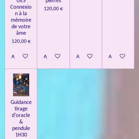
UES
pierres
Connexio
120,00 €
n à la
mémoire
de votre
âme
120,00 €
Ajouter au panier
Ajouter au panier
Ajouter au panier
Ajouter au pa
Guidance
tirage
d'oracle
&
pendule
1H30