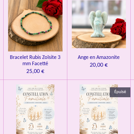
v
e
e
e
e
e
a
l
s
s
s
s
u
a
t
i
o
n
Bracelet Rubis Zoïsite 3
Ange en Amazonite
mm Facetté
20,00 €
25,00 €
Épuisé