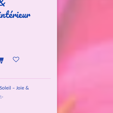
 &
ntérieur
Soleil – Joie &
 ✨