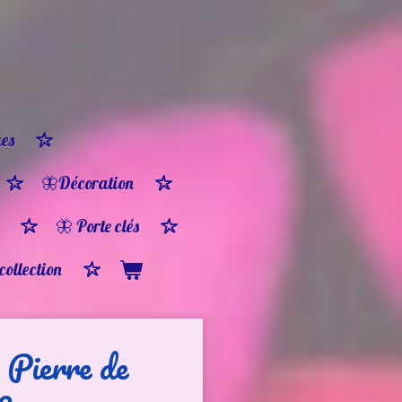
es
🦋Décoration
🦋 Porte clés
 collection
e Pierre de