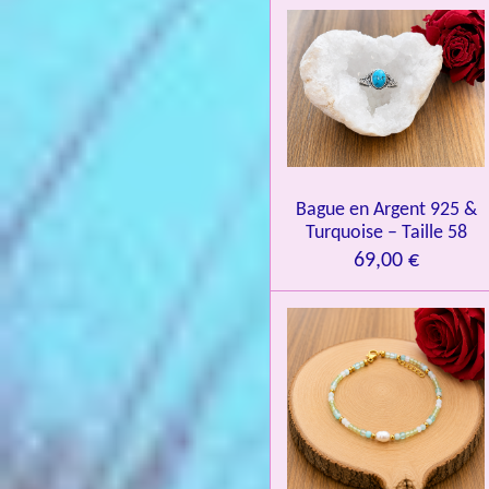
i
o
n
:
4
.
0
Bague en Argent 925 &
8
Turquoise – Taille 58
4
69,00 €
3
3
7
3
4
9
3