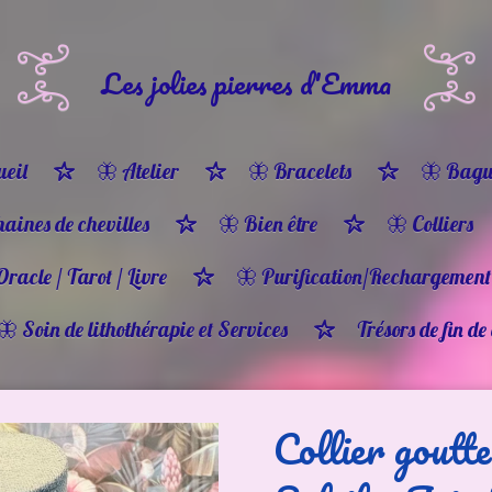
Les jolies pierres d'Emma
eil
🦋 Atelier
🦋 Bracelets
🦋 Bagu
haines de chevilles
🦋 Bien être
🦋 Colliers
Oracle / Tarot / Livre
🦋 Purification/Rechargement
🦋 Soin de lithothérapie et Services
Trésors de fin de
Collier goutt