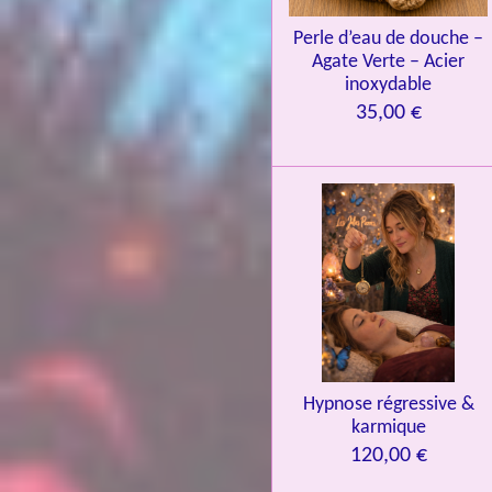
9
7
Perle d’eau de douche –
Agate Verte – Acier
6
inoxydable
é
35,00 €
t
o
i
l
e
s
Hypnose régressive &
karmique
120,00 €