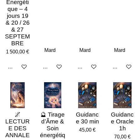
Énergéti
que – 4
jours 19
& 20 / 26
& 27
SEPTEM
BRE
1 500,00 €
Ajouter au panier
Ajouter au panier
Ajouter au panier
Ajouter au p
🌌
🔮 Tirage
Guidanc
Guidanc
LECTUR
d’Âme &
e 30 min
e Oracle
E DES
Soin
1h
45,00 €
ANNALE
énergétiq
70,00 €