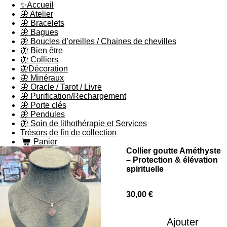
✨Accueil
🦋 Atelier
🦋 Bracelets
🦋 Bagues
🦋 Boucles d’oreilles / Chaines de chevilles
🦋 Bien être
🦋 Colliers
🦋Décoration
🦋 Minéraux
🦋 Oracle / Tarot / Livre
🦋 Purification/Rechargement
🦋 Porte clés
🦋 Pendules
🦋 Soin de lithothérapie et Services
Trésors de fin de collection
Panier
Collier goutte Améthyste
– Protection & élévation
spirituelle
30,00 €
Ajouter