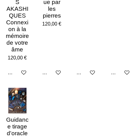
S
ue par
AKASHI
les
QUES
pierres
Connexi
120,00 €
on à la
mémoire
de votre
âme
120,00 €
Ajouter au panier
Ajouter au panier
Ajouter au panier
Ajouter au p
Guidanc
e tirage
d'oracle