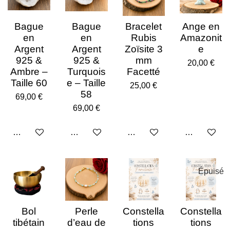
l
l
l
l
l
:
v
e
e
e
e
e
4
a
Bague
Bague
Bracelet
Ange en
.
l
s
s
s
s
0
u
en
en
Rubis
Amazonit
8
a
Argent
Argent
Zoïsite 3
e
4
t
925 &
925 &
mm
20,00 €
3
i
Ambre –
Turquois
Facetté
3
o
Taille 60
e – Taille
7
n
25,00 €
3
58
69,00 €
4
69,00 €
9
3
9
Ajouter au panier
Ajouter au panier
Ajouter au panier
Ajouter au p
7
6
é
t
Épuisé
o
i
l
e
Bol
Perle
Constella
Constella
s
tibétain
d’eau de
tions
tions