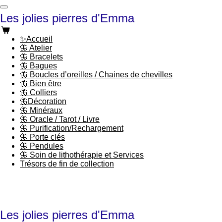
Passer
Les jolies pierres d'Emma
au
contenu
principal
✨Accueil
🦋 Atelier
🦋 Bracelets
🦋 Bagues
🦋 Boucles d’oreilles / Chaines de chevilles
🦋 Bien être
🦋 Colliers
🦋Décoration
🦋 Minéraux
🦋 Oracle / Tarot / Livre
🦋 Purification/Rechargement
🦋 Porte clés
🦋 Pendules
🦋 Soin de lithothérapie et Services
Trésors de fin de collection
Les jolies pierres d'Emma