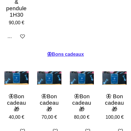
&
pendule
1H30
90,00 €
Ajouter au panier
🦋Bons cadeaux
🦋Bon
🦋Bon
🦋Bon
🦋 Bon
cadeau
cadeau
cadeau
cadeau
🎁
🎁
🎁
🎁
40,00 €
70,00 €
80,00 €
100,00 €
Ajouter au panier
Ajouter au panier
Ajouter au panier
Ajouter au p