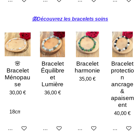
🦋Découvrez les bracelets soins
🌸
Bracelet
Bracelet
Bracelet
Bracelet
Équilibre
harmonie
protectio
Ménopau
et
n
35,00 €
se
Lumière
ancrage
&
30,00 €
36,00 €
apaisem
ent
40,00 €
Ajouter au panier
Ajouter au panier
Ajouter au panier
Ajouter au p