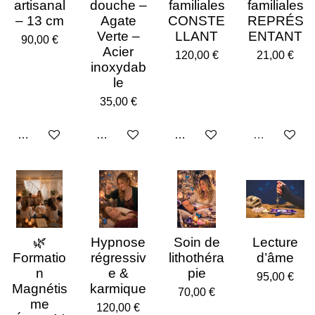
artisanal
douche –
familiales
familiales
– 13 cm
Agate
CONSTE
REPRÉS
Verte –
LLANT
ENTANT
90,00 €
Acier
120,00 €
21,00 €
inoxydab
le
35,00 €
Ajouter au panier
Ajouter au panier
Ajouter au panier
Épuisé
🌿
Hypnose
Soin de
Lecture
Formatio
régressiv
lithothéra
d’âme
n
e &
pie
95,00 €
Magnétis
karmique
70,00 €
me
120,00 €