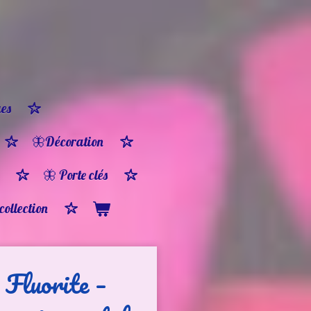
es
🦋Décoration
🦋 Porte clés
 collection
 Fluorite –