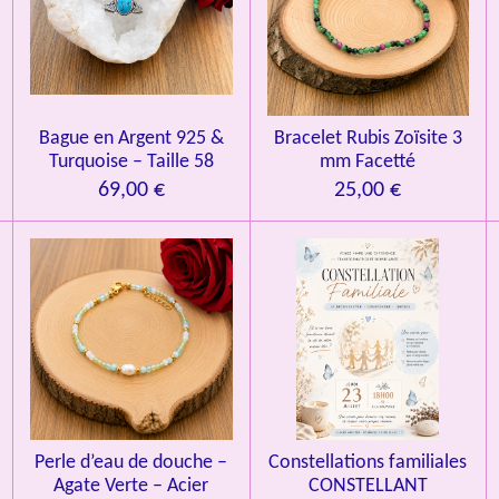
a
t
i
o
n
Bague en Argent 925 &
Bracelet Rubis Zoïsite 3
Turquoise – Taille 58
mm Facetté
69,00 €
25,00 €
Perle d’eau de douche –
Constellations familiales
Agate Verte – Acier
CONSTELLANT