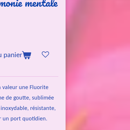
monie mentale
u panier
n valeur une Fluorite
rme de goutte, sublimée
 inoxydable, résistante,
r un port quotidien.