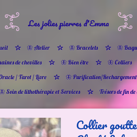
Les jolies pierres d'Emma
eil
🦋 Atelier
🦋 Bracelets
🦋 Bagu
haines de chevilles
🦋 Bien être
🦋 Colliers
Oracle / Tarot / Livre
🦋 Purification/Rechargement
🦋 Soin de lithothérapie et Services
Trésors de fin de
Collier goutte