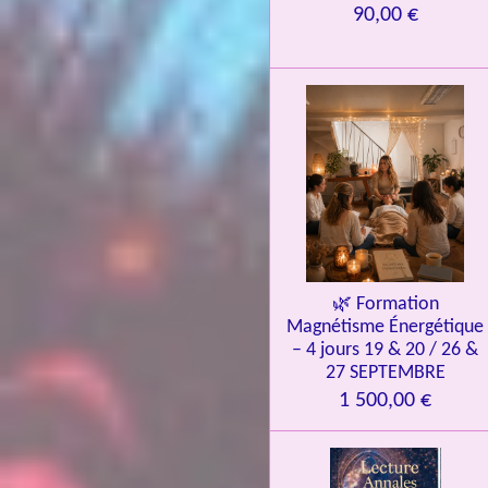
90,00 €
é
t
o
i
l
e
s
🌿 Formation
Magnétisme Énergétique
– 4 jours 19 & 20 / 26 &
27 SEPTEMBRE
1 500,00 €