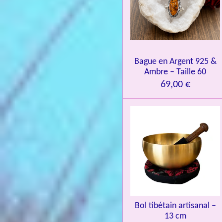
n
:
4
.
0
Bague en Argent 925 &
8
Ambre – Taille 60
4
69,00 €
3
3
7
3
4
9
3
9
7
Bol tibétain artisanal –
13 cm
6