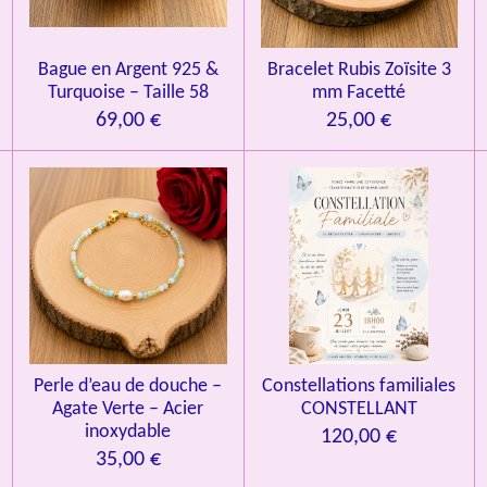
o
n
Bague en Argent 925 &
Bracelet Rubis Zoïsite 3
Turquoise – Taille 58
mm Facetté
69,00 €
25,00 €
Perle d’eau de douche –
Constellations familiales
Agate Verte – Acier
CONSTELLANT
inoxydable
120,00 €
35,00 €