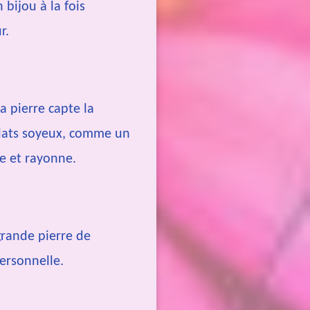
bijou à la fois
r.
 pierre capte la
clats soyeux, comme un
le et rayonne.
 grande pierre de
personnelle.