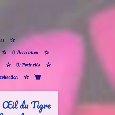
es
🦋Décoration
🦋 Porte clés
 collection
e Œil du Tigre