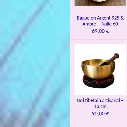
.
0
Bague en Argent 925 &
8
Ambre – Taille 60
4
69,00 €
3
3
7
3
4
9
3
9
7
Bol tibétain artisanal –
13 cm
6
90,00 €
é
t