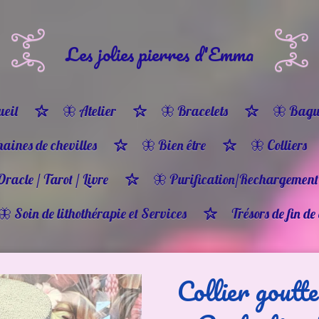
Les jolies pierres d'Emma
eil
🦋 Atelier
🦋 Bracelets
🦋 Bagu
haines de chevilles
🦋 Bien être
🦋 Colliers
Oracle / Tarot / Livre
🦋 Purification/Rechargement
🦋 Soin de lithothérapie et Services
Trésors de fin de
Collier goutt