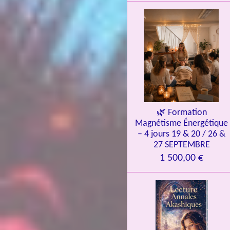
o
i
l
e
s
🌿 Formation
Magnétisme Énergétique
– 4 jours 19 & 20 / 26 &
27 SEPTEMBRE
1 500,00 €