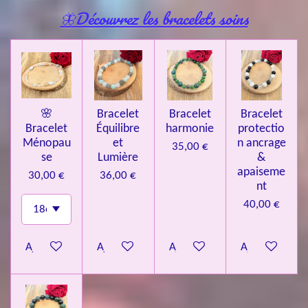
🦋Découvrez les bracelets soins
🌸
Bracelet
Bracelet
Bracelet
Bracelet
Équilibre
harmonie
protectio
Ménopau
et
n ancrage
35,00 €
se
Lumière
&
apaiseme
30,00 €
36,00 €
nt
40,00 €
Ajouter au panier
Ajouter au panier
Ajouter au panier
Ajouter au pa