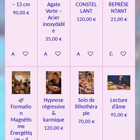
– 13 cm
Agate
CONSTEL
REPRÉSE
9
Verte –
LANT
NTANT
90,00 €
7
Acier
120,00 €
21,00 €
inoxydabl
6
e
é
35,00 €
t
o
Ajouter au panier
Ajouter au panier
Ajouter au panier
Épuisé
i
l
e
s
🌿
Hypnose
Soin de
Lecture
Formatio
régressive
lithothéra
d’âme
n
&
pie
95,00 €
Magnétis
karmique
70,00 €
me
120,00 €
Énergétiq
ue – 4