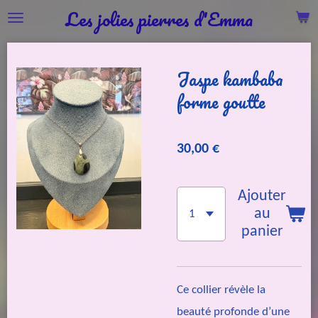
Les jolies pierres d'Emma
Passer
au
contenu
Jaspe kambaba
principal
forme goutte
30,00 €
Ajouter
au
panier
Ce collier révèle la
beauté profonde d’une