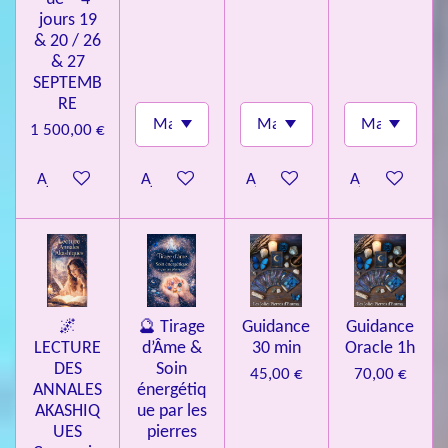
jours 19
& 20 / 26
& 27
SEPTEMB
RE
1 500,00 €
Ajouter au panier
Ajouter au panier
Ajouter au panier
Ajouter au pa
🌌
🔮 Tirage
Guidance
Guidance
LECTURE
d’Âme &
30 min
Oracle 1h
DES
Soin
45,00 €
70,00 €
ANNALES
énergétiq
AKASHIQ
ue par les
UES
pierres