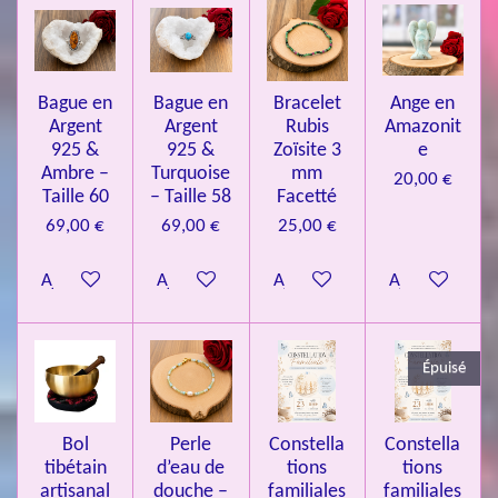
l
l
l
l
l
é
t
v
e
e
e
e
e
i
a
l
o
s
s
s
s
u
Bague en
Bague en
Bracelet
Ange en
n
a
Argent
Argent
Rubis
Amazonit
t
:
i
925 &
925 &
Zoïsite 3
e
4
o
Ambre –
Turquoise
mm
20,00 €
n
.
Taille 60
– Taille 58
Facetté
0
69,00 €
69,00 €
25,00 €
8
Ajouter au panier
Ajouter au panier
Ajouter au panier
Ajouter au pa
4
3
3
Épuisé
7
3
4
Bol
Perle
Constella
Constella
9
tibétain
d’eau de
tions
tions
artisanal
douche –
familiales
familiales
3