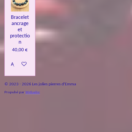
Bracelet
ancrage
et
protectio
n
40,00 €
Ajouter au panier
© 2023 - 2026 Les jolies pierres d'Emma
Propulsé par
Webador