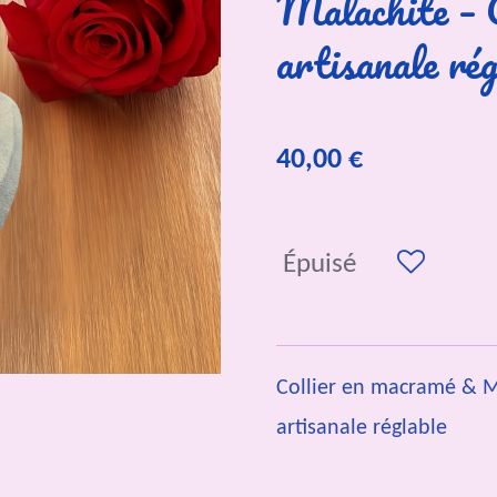
Malachite – 
artisanale rég
40,00 €
Épuisé
Collier en macramé & M
artisanale réglable