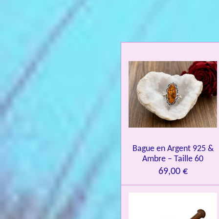
l
u
a
t
i
o
n
:
4
.
0
Bague en Argent 925 &
8
Ambre – Taille 60
4
69,00 €
3
3
7