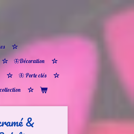
es
🦋Décoration
🦋 Porte clés
 collection
acramé &