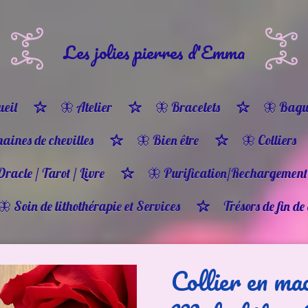
Les jolies pierres d'Emma
eil
🦋 Atelier
🦋 Bracelets
🦋 Bagu
haines de chevilles
🦋 Bien être
🦋 Colliers
Oracle / Tarot / Livre
🦋 Purification/Rechargement
🦋 Soin de lithothérapie et Services
Trésors de fin de
Collier en m