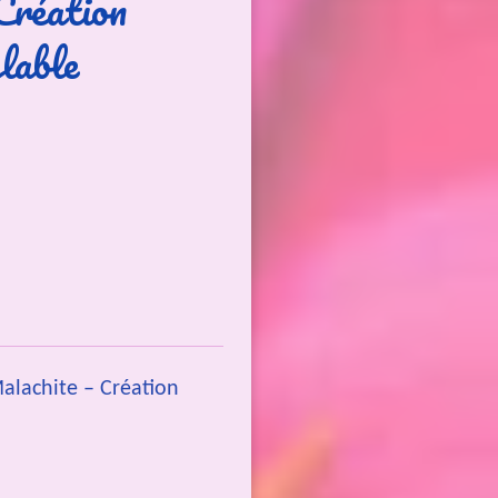
Création
lable
alachite – Création