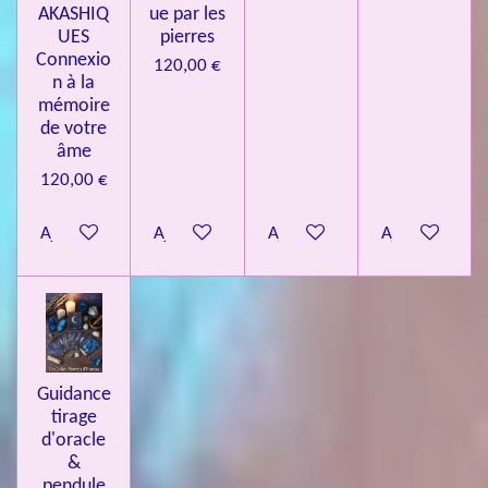
AKASHIQ
ue par les
UES
pierres
Connexio
120,00 €
n à la
mémoire
de votre
âme
120,00 €
Ajouter au panier
Ajouter au panier
Ajouter au panier
Ajouter au pa
Guidance
tirage
d'oracle
&
pendule