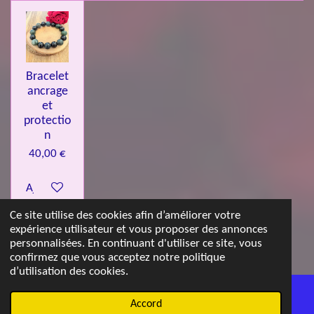
Bracelet
ancrage
et
protectio
n
40,00 €
Ajouter au panier
Ce site utilise des cookies afin d’améliorer votre
expérience utilisateur et vous proposer des annonces
© 2023 - 2026 Les jolies pierres d'Emma
personnalisées. En continuant d'utiliser ce site, vous
Propulsé par
Webador
confirmez que vous acceptez notre politique
d’utilisation des cookies.
Accord
E-mail
Carte
WhatsApp