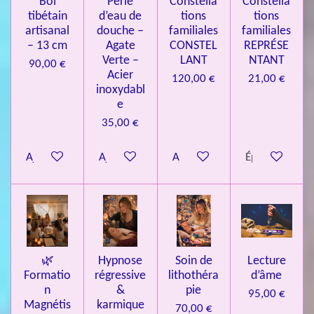
Bol
Perle
Constella
Constella
9
tibétain
d’eau de
tions
tions
artisanal
douche –
familiales
familiales
3
– 13 cm
Agate
CONSTEL
REPRÉSE
9
Verte –
LANT
NTANT
90,00 €
7
Acier
120,00 €
21,00 €
inoxydabl
6
e
é
35,00 €
t
o
Ajouter au panier
Ajouter au panier
Ajouter au panier
Épuisé
i
l
e
s
🌿
Hypnose
Soin de
Lecture
Formatio
régressive
lithothéra
d’âme
n
&
pie
95,00 €
Magnétis
karmique
70,00 €