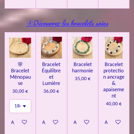
🦋Découvrez les bracelets soins
🌸
Bracelet
Bracelet
Bracelet
Bracelet
Équilibre
harmonie
protectio
Ménopau
et
n ancrage
35,00 €
se
Lumière
&
apaiseme
30,00 €
36,00 €
nt
40,00 €
Ajouter au panier
Ajouter au panier
Ajouter au panier
Ajouter au pa