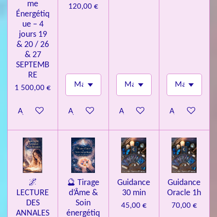
me
120,00 €
Énergétiq
ue – 4
jours 19
& 20 / 26
& 27
SEPTEMB
RE
1 500,00 €
Ajouter au panier
Ajouter au panier
Ajouter au panier
Ajouter au pa
🌌
🔮 Tirage
Guidance
Guidance
LECTURE
d’Âme &
30 min
Oracle 1h
DES
Soin
45,00 €
70,00 €
ANNALES
énergétiq