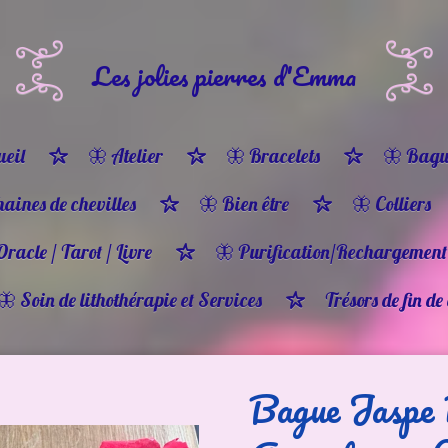
Les jolies pierres d'Emma
eil
🦋 Atelier
🦋 Bracelets
🦋 Bagu
haines de chevilles
🦋 Bien être
🦋 Colliers
Oracle / Tarot / Livre
🦋 Purification/Rechargement
🦋 Soin de lithothérapie et Services
Trésors de fin de
Bague Jaspe 