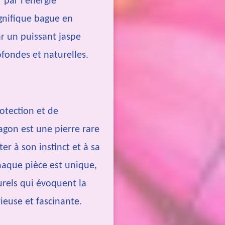
 par l’énergie
gnifique bague en
ar un puissant
jaspe
fondes et naturelles.
rotection et de
ragon est une pierre rare
er à son instinct et à sa
haque pièce est unique,
urels qui évoquent la
euse et fascinante.