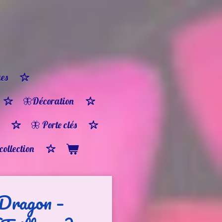
es
🦋Décoration
🦋 Porte clés
 collection
Dragon –