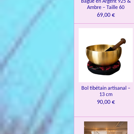
Bague en Argent 925 &
8
Ambre – Taille 60
4
69,00 €
3
3
7
3
4
9
3
9
7
Bol tibétain artisanal –
13 cm
6
90,00 €
é
t
o
i