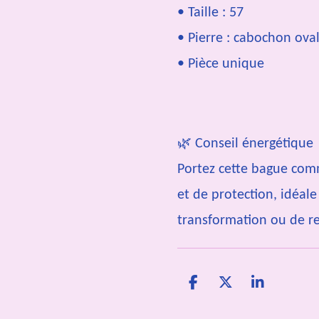
• Taille : 57
• Pierre : cabochon ova
• Pièce unique
🌿
Conseil énergétique
Portez cette bague com
et de protection, idéale
transformation ou de r
P
P
P
a
a
a
r
r
r