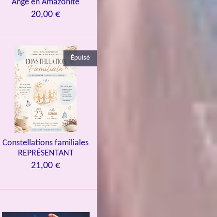
Ange en Amazonite
20,00 €
Épuisé
Constellations familiales
REPRÉSENTANT
21,00 €