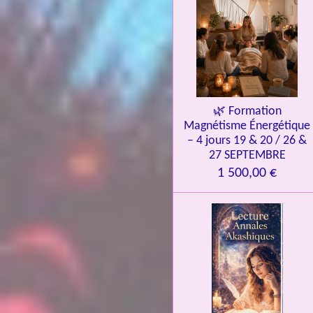
l
e
s
🌿 Formation
Magnétisme Énergétique
– 4 jours 19 & 20 / 26 &
27 SEPTEMBRE
1 500,00 €