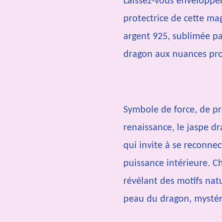
Laissez-vous envelopper
protectrice de cette ma
argent 925
, sublimée p
dragon
aux nuances pro
Symbole de
force, de p
renaissance
, le jaspe d
qui invite à se reconnect
puissance intérieure. C
révélant des motifs nat
peau du dragon, mystéri