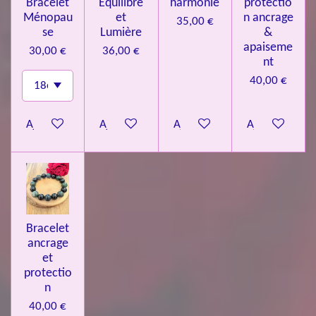
Bracelet
Équilibre
harmonie
protectio
Ménopau
et
n ancrage
35,00 €
se
Lumière
&
apaiseme
30,00 €
36,00 €
nt
40,00 €
Ajouter au panier
Ajouter au panier
Ajouter au panier
Ajouter au pa
Bracelet
ancrage
et
protectio
n
40,00 €