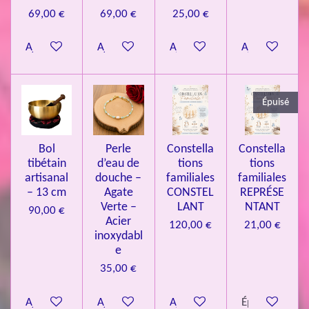
0
69,00 €
69,00 €
25,00 €
8
Ajouter au panier
Ajouter au panier
Ajouter au panier
Ajouter au pa
4
3
3
Épuisé
7
3
4
Bol
Perle
Constella
Constella
9
tibétain
d’eau de
tions
tions
artisanal
douche –
familiales
familiales
3
– 13 cm
Agate
CONSTEL
REPRÉSE
9
Verte –
LANT
NTANT
90,00 €
7
Acier
120,00 €
21,00 €
inoxydabl
6
e
é
35,00 €
t
o
Ajouter au panier
Ajouter au panier
Ajouter au panier
Épuisé