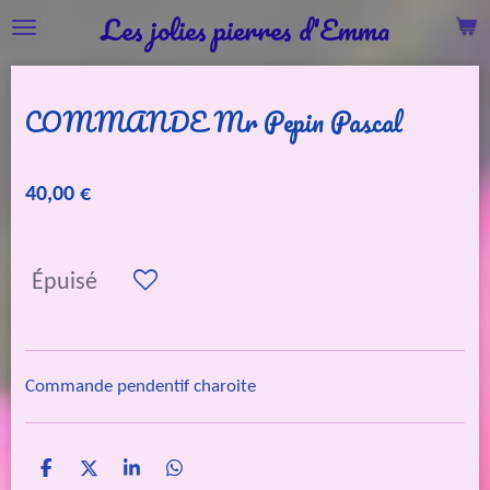
Les jolies pierres d'Emma
Passer
au
contenu
COMMANDE Mr Pepin Pascal
principal
40,00 €
Épuisé
Commande pendentif charoite
P
P
P
P