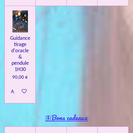
Guidance
tirage
d'oracle
&
pendule
1H30
90,00 €
Ajouter au panier
🦋Bons cadeaux