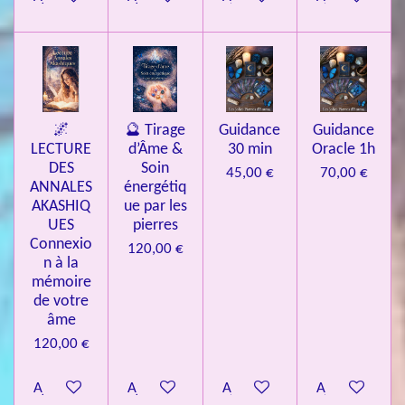
🌌
🔮 Tirage
Guidance
Guidance
LECTURE
d’Âme &
30 min
Oracle 1h
DES
Soin
45,00 €
70,00 €
ANNALES
énergétiq
AKASHIQ
ue par les
UES
pierres
Connexio
120,00 €
n à la
mémoire
de votre
âme
120,00 €
Ajouter au panier
Ajouter au panier
Ajouter au panier
Ajouter au pa