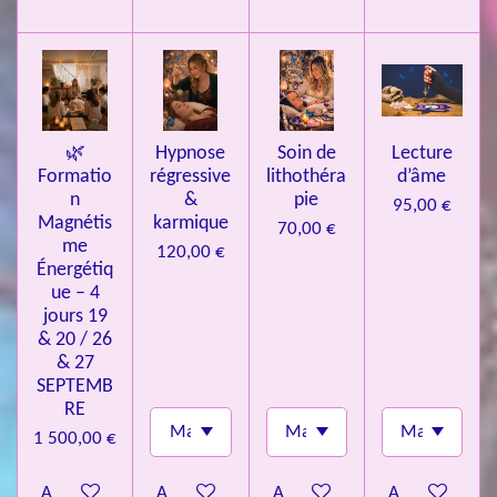
i
l
e
s
🌿
Hypnose
Soin de
Lecture
Formatio
régressive
lithothéra
d’âme
n
&
pie
95,00 €
Magnétis
karmique
70,00 €
me
120,00 €
Énergétiq
ue – 4
jours 19
& 20 / 26
& 27
SEPTEMB
RE
1 500,00 €
Ajouter au panier
Ajouter au panier
Ajouter au panier
Ajouter au pa