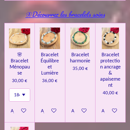
🦋Découvrez les bracelets soins
🌸
Bracelet
Bracelet
Bracelet
Bracelet
Équilibre
harmonie
protectio
Ménopau
et
n ancrage
35,00 €
se
Lumière
&
apaiseme
30,00 €
36,00 €
nt
40,00 €
Ajouter au panier
Ajouter au panier
Ajouter au panier
Ajouter au pa