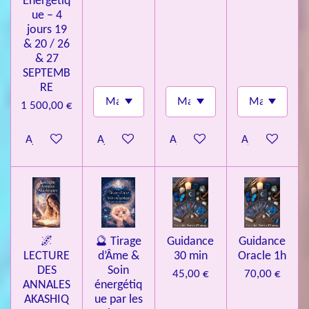
Énergétiq
ue – 4
jours 19
& 20 / 26
& 27
SEPTEMB
RE
1 500,00 €
Ajouter au panier
Ajouter au panier
Ajouter au panier
Ajouter au pa
🌌
🔮 Tirage
Guidance
Guidance
LECTURE
d’Âme &
30 min
Oracle 1h
DES
Soin
45,00 €
70,00 €
ANNALES
énergétiq
AKASHIQ
ue par les