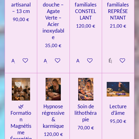
artisanal
douche –
familiales
familiales
3
– 13 cm
Agate
CONSTEL
REPRÉSE
9
Verte –
LANT
NTANT
90,00 €
7
Acier
120,00 €
21,00 €
inoxydabl
6
e
é
35,00 €
t
o
Ajouter au panier
Ajouter au panier
Ajouter au panier
Épuisé
i
l
e
s
🌿
Hypnose
Soin de
Lecture
Formatio
régressive
lithothéra
d’âme
n
&
pie
95,00 €
Magnétis
karmique
70,00 €
me
120,00 €