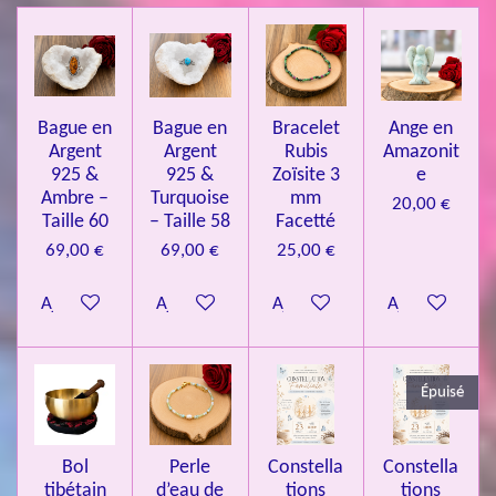
i
i
i
i
i
a
'
l
l
l
l
l
é
t
v
e
e
e
e
e
i
a
l
o
s
s
s
s
u
Bague en
Bague en
Bracelet
Ange en
n
a
Argent
Argent
Rubis
Amazonit
t
:
i
925 &
925 &
Zoïsite 3
e
4
o
Ambre –
Turquoise
mm
20,00 €
n
.
Taille 60
– Taille 58
Facetté
0
69,00 €
69,00 €
25,00 €
8
Ajouter au panier
Ajouter au panier
Ajouter au panier
Ajouter au pa
4
3
3
Épuisé
7
3
4
Bol
Perle
Constella
Constella
9
tibétain
d’eau de
tions
tions