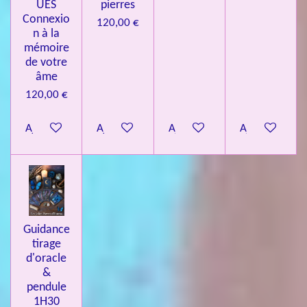
UES
pierres
Connexio
120,00 €
n à la
mémoire
de votre
âme
120,00 €
Ajouter au panier
Ajouter au panier
Ajouter au panier
Ajouter au pa
Guidance
tirage
d'oracle
&
pendule
1H30