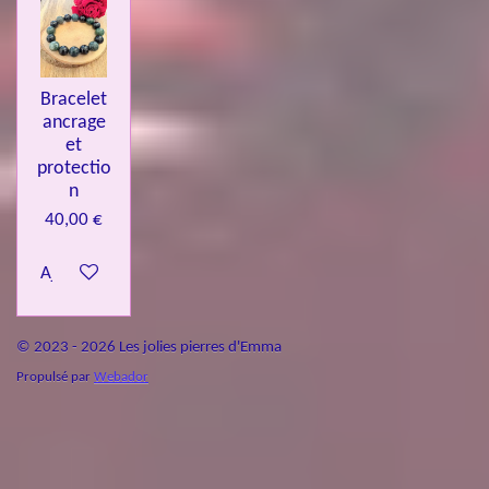
Bracelet
ancrage
et
protectio
n
40,00 €
Ajouter au panier
© 2023 - 2026 Les jolies pierres d'Emma
Propulsé par
Webador