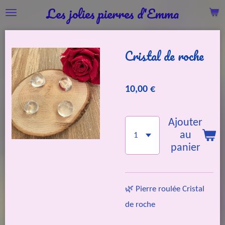
Les jolies pierres d'Emma
Passer
au
contenu
Cristal de roche
principal
10,00 €
Ajouter
au
panier
🌿 Pierre roulée Cristal
de roche