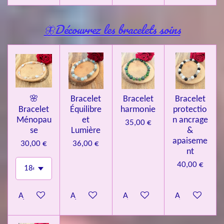
🦋Découvrez les bracelets soins
🌸
Bracelet
Bracelet
Bracelet
Bracelet
Équilibre
harmonie
protectio
Ménopau
et
n ancrage
35,00 €
se
Lumière
&
apaiseme
30,00 €
36,00 €
nt
40,00 €
Ajouter au panier
Ajouter au panier
Ajouter au panier
Ajouter au pa