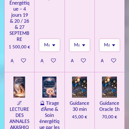
Énergétiq
ue – 4
jours 19
& 20 / 26
& 27
SEPTEMB
RE
1 500,00 €
Ajouter au panier
Ajouter au panier
Ajouter au panier
Ajouter au pa
🌌
🔮 Tirage
Guidance
Guidance
LECTURE
d’Âme &
30 min
Oracle 1h
DES
Soin
45,00 €
70,00 €
ANNALES
énergétiq
AKASHIQ
ue par les