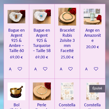
l
i
i
i
i
i
a
'
l
l
l
l
l
é
t
v
e
e
e
e
e
i
a
l
o
s
s
s
s
u
Bague en
Bague en
Bracelet
Ange en
n
a
Argent
Argent
Rubis
Amazonit
t
:
i
925 &
925 &
Zoïsite 3
e
4
o
Ambre –
Turquoise
mm
20,00 €
n
.
Taille 60
– Taille 58
Facetté
0
69,00 €
69,00 €
25,00 €
8
Ajouter au panier
Ajouter au panier
Ajouter au panier
Ajouter au pa
4
3
3
Épuisé
7
3
4
Bol
Perle
Constella
Constella