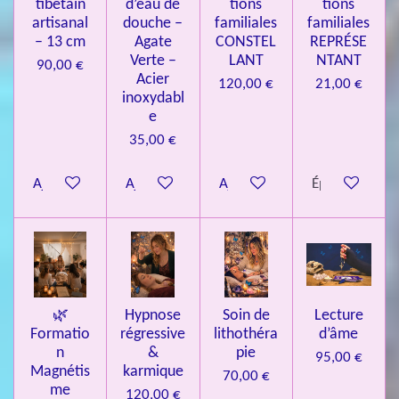
9
tibétain
d’eau de
tions
tions
artisanal
douche –
familiales
familiales
3
– 13 cm
Agate
CONSTEL
REPRÉSE
9
Verte –
LANT
NTANT
90,00 €
7
Acier
120,00 €
21,00 €
inoxydabl
6
e
é
35,00 €
t
o
Ajouter au panier
Ajouter au panier
Ajouter au panier
Épuisé
i
l
e
s
🌿
Hypnose
Soin de
Lecture
Formatio
régressive
lithothéra
d’âme
n
&
pie
95,00 €
Magnétis
karmique
70,00 €
me
120,00 €