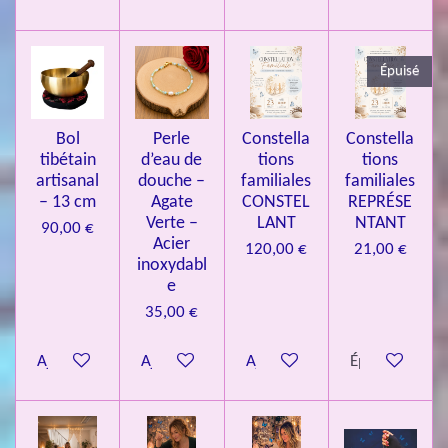
3
3
Épuisé
7
3
4
Bol
Perle
Constella
Constella
9
tibétain
d’eau de
tions
tions
artisanal
douche –
familiales
familiales
3
– 13 cm
Agate
CONSTEL
REPRÉSE
9
Verte –
LANT
NTANT
90,00 €
7
Acier
120,00 €
21,00 €
inoxydabl
6
e
é
35,00 €
t
o
Ajouter au panier
Ajouter au panier
Ajouter au panier
Épuisé
i
l
e