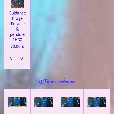
Guidance
tirage
d'oracle
&
pendule
1H30
90,00 €
Ajouter au panier
🦋Bons cadeaux