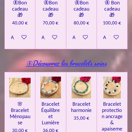
🦋Bon
🦋Bon
🦋Bon
🦋 Bon
cadeau
cadeau
cadeau
cadeau
🎁
🎁
🎁
🎁
40,00 €
70,00 €
80,00 €
100,00 €
Ajouter au panier
Ajouter au panier
Ajouter au panier
Ajouter au pa
🦋Découvrez les bracelets soins
🌸
Bracelet
Bracelet
Bracelet
Bracelet
Équilibre
harmonie
protectio
Ménopau
et
n ancrage
35,00 €
se
Lumière
&
apaiseme
30,00 €
36,00 €