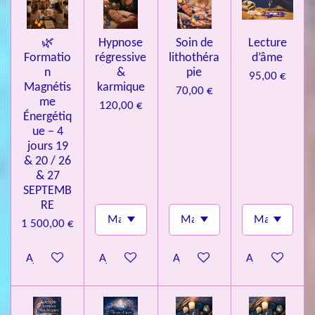
s
🌿
Hypnose
Soin de
Lecture
Formatio
régressive
lithothéra
d’âme
n
&
pie
95,00 €
Magnétis
karmique
70,00 €
me
120,00 €
Énergétiq
ue – 4
jours 19
& 20 / 26
& 27
SEPTEMB
RE
1 500,00 €
Ajouter au panier
Ajouter au panier
Ajouter au panier
Ajouter au pa