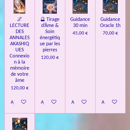
🌌
🔮 Tirage
Guidance
Guidance
LECTURE
d’Âme &
30 min
Oracle 1h
DES
Soin
45,00 €
70,00 €
ANNALES
énergétiq
AKASHIQ
ue par les
UES
pierres
Connexio
120,00 €
n à la
mémoire
de votre
âme
120,00 €
Ajouter au panier
Ajouter au panier
Ajouter au panier
Ajouter au pa