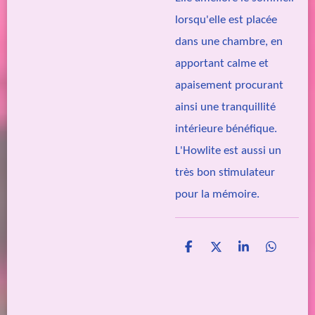
lorsqu'elle est placée
dans une chambre, en
apportant calme et
apaisement procurant
ainsi une tranquillité
intérieure bénéfique.
L'Howlite est aussi un
très bon stimulateur
pour la mémoire.
P
P
P
P
a
a
a
a
r
r
r
r
t
t
t
t
a
a
a
a