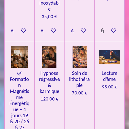
inoxydabl
6
e
é
35,00 €
t
o
Ajouter au panier
Ajouter au panier
Ajouter au panier
Épuisé
i
l
e
s
🌿
Hypnose
Soin de
Lecture
Formatio
régressive
lithothéra
d’âme
n
&
pie
95,00 €
Magnétis
karmique
70,00 €
me
120,00 €
Énergétiq
ue – 4
jours 19
& 20 / 26
& 27