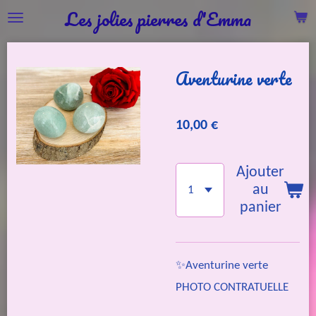
Les jolies pierres d'Emma
Passer
au
contenu
Aventurine verte
principal
10,00 €
Ajouter
au
panier
✨Aventurine verte
PHOTO CONTRATUELLE