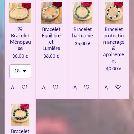
🌸
Bracelet
Bracelet
Bracelet
Bracelet
Équilibre
harmonie
protectio
Ménopau
et
n ancrage
35,00 €
se
Lumière
&
apaiseme
30,00 €
36,00 €
nt
40,00 €
Ajouter au panier
Ajouter au panier
Ajouter au panier
Ajouter au pa
Bracelet