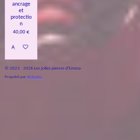
ancrage
et
protectio
n
40,00 €
Ajouter au panier
© 2023 - 2026 Les jolies pierres d'Emma
Propulsé par
Webador