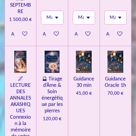
SEPTEMB
RE
1 500,00 €
Ajouter au panier
Ajouter au panier
Ajouter au panier
Ajouter au pa
🌌
🔮 Tirage
Guidance
Guidance
LECTURE
d’Âme &
30 min
Oracle 1h
DES
Soin
45,00 €
70,00 €
ANNALES
énergétiq
AKASHIQ
ue par les
UES
pierres
Connexio
120,00 €
n à la
mémoire