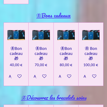
🦋Bons cadeaux
🦋Bon
🦋Bon
🦋Bon
🦋 Bon
cadeau
cadeau
cadeau
cadeau
🎁
🎁
🎁
🎁
40,00 €
70,00 €
80,00 €
100,00 €
Ajouter au panier
Ajouter au panier
Ajouter au panier
Ajouter au pa
🦋Découvrez les bracelets soins