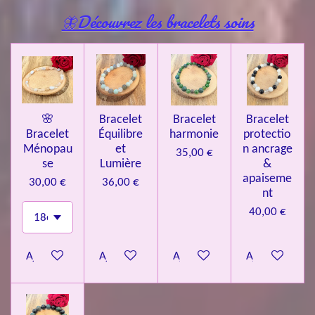
🦋Découvrez les bracelets soins
🌸
Bracelet
Bracelet
Bracelet
Bracelet
Équilibre
harmonie
protectio
Ménopau
et
n ancrage
35,00 €
se
Lumière
&
apaiseme
30,00 €
36,00 €
nt
40,00 €
Ajouter au panier
Ajouter au panier
Ajouter au panier
Ajouter au pa