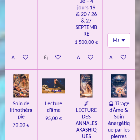
ue – 4
o
jours 19
& 20 / 26
i
& 27
l
SEPTEMB
e
RE
s
1 500,00 €
Ajouter au panier
Épuisé
Ajouter au panier
Ajouter au pa
Soin de
Lecture
🌌
🔮 Tirage
lithothéra
d’âme
LECTURE
d’Âme &
pie
DES
Soin
95,00 €
ANNALES
énergétiq
70,00 €
AKASHIQ
ue par les
UES
pierres