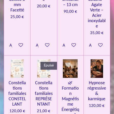
4
o
mm
– 13 cm
Agate
20,00 €
n
.
Facetté
Verte –
90,00 €
Acier
0
25,00 €
inoxydabl
8
e
4
35,00 €
3
3
Ajouter au panier
Ajouter au panier
Ajouter au panier
Ajouter au pa
7
3
4
Épuisé
9
3
Constella
Constella
🌿
Hypnose
9
tions
tions
Formatio
régressive
7
familiales
familiales
n
&
CONSTEL
REPRÉSE
Magnétis
karmique
6
LANT
NTANT
me
120,00 €
é
Énergétiq
120,00 €
21,00 €
t