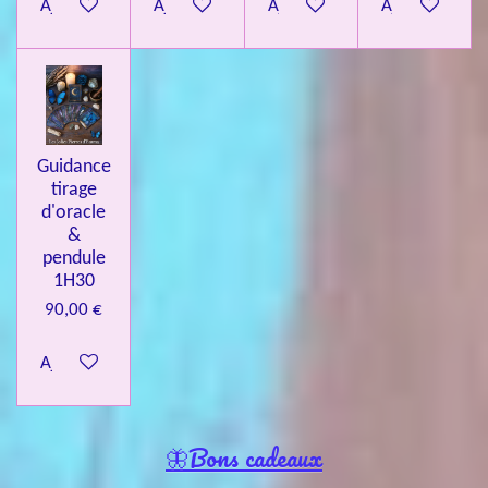
Ajouter au panier
Ajouter au panier
Ajouter au panier
Ajouter au pa
Guidance
tirage
d'oracle
&
pendule
1H30
90,00 €
Ajouter au panier
🦋Bons cadeaux