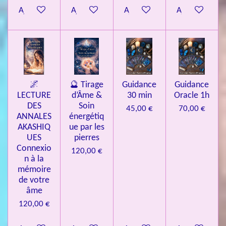
Ajouter au panier
Ajouter au panier
Ajouter au panier
Ajouter au pa
🌌
🔮 Tirage
Guidance
Guidance
LECTURE
d’Âme &
30 min
Oracle 1h
DES
Soin
45,00 €
70,00 €
ANNALES
énergétiq
AKASHIQ
ue par les
UES
pierres
Connexio
120,00 €
n à la
mémoire
de votre
âme
120,00 €