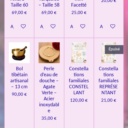
20,00 €
n
.
Taille 60
– Taille 58
Facetté
0
69,00 €
69,00 €
25,00 €
8
Ajouter au panier
Ajouter au panier
Ajouter au panier
Ajouter au pa
4
3
3
Épuisé
7
3
4
Bol
Perle
Constella
Constella
9
tibétain
d’eau de
tions
tions
artisanal
douche –
familiales
familiales
3
– 13 cm
Agate
CONSTEL
REPRÉSE
9
Verte –
LANT
NTANT
90,00 €
7
Acier
120,00 €
21,00 €
inoxydabl
6
e
é
35,00 €
t
o