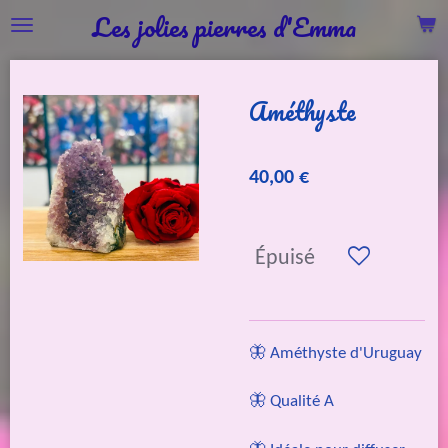
Les jolies pierres d'Emma
Passer
au
contenu
Améthyste
principal
40,00 €
Épuisé
🦋 Améthyste d'Uruguay
🦋 Qualité A