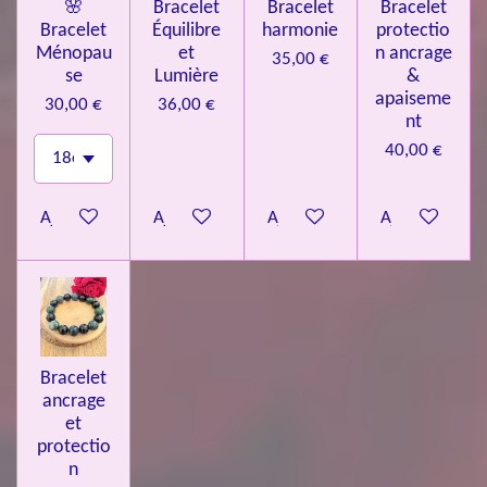
🌸
Bracelet
Bracelet
Bracelet
Bracelet
Équilibre
harmonie
protectio
Ménopau
et
n ancrage
35,00 €
se
Lumière
&
apaiseme
30,00 €
36,00 €
nt
40,00 €
Ajouter au panier
Ajouter au panier
Ajouter au panier
Ajouter au pa
Bracelet
ancrage
et
protectio
n