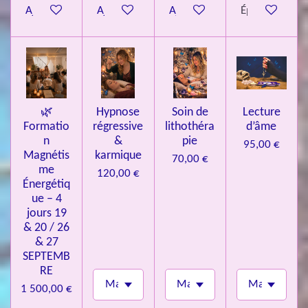
Ajouter au panier
Ajouter au panier
Ajouter au panier
Épuisé
i
l
e
s
🌿
Hypnose
Soin de
Lecture
Formatio
régressive
lithothéra
d’âme
n
&
pie
95,00 €
Magnétis
karmique
70,00 €
me
120,00 €
Énergétiq
ue – 4
jours 19
& 20 / 26
& 27
SEPTEMB
RE
1 500,00 €