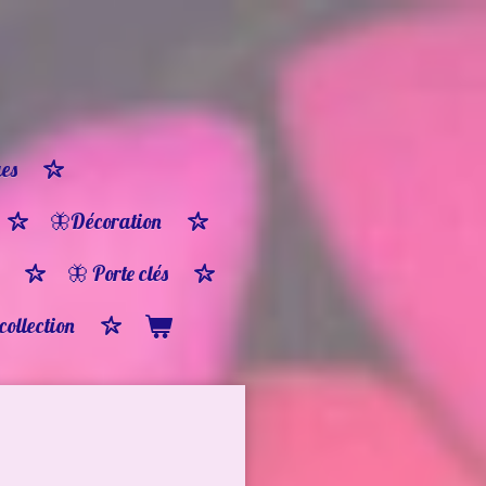
es
🦋Décoration
🦋 Porte clés
 collection