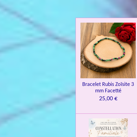
u
a
t
i
o
n
:
4
.
0
Bracelet Rubis Zoïsite 3
8
mm Facetté
4
25,00 €
3
3
7
3