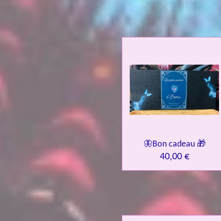
🦋Bon cadeau 🎁
40,00 €