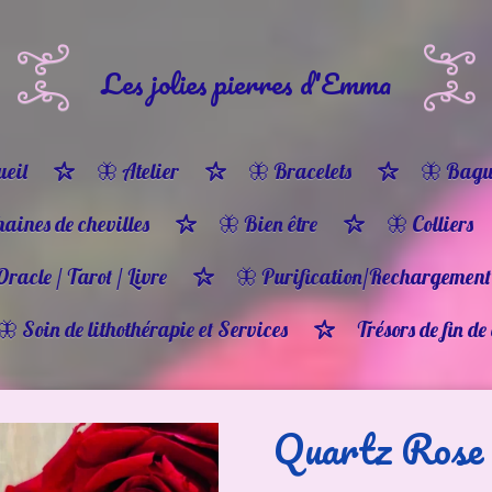
Les jolies pierres d'Emma
eil
🦋 Atelier
🦋 Bracelets
🦋 Bagu
haines de chevilles
🦋 Bien être
🦋 Colliers
Oracle / Tarot / Livre
🦋 Purification/Rechargement
🦋 Soin de lithothérapie et Services
Trésors de fin de
Quartz Rose