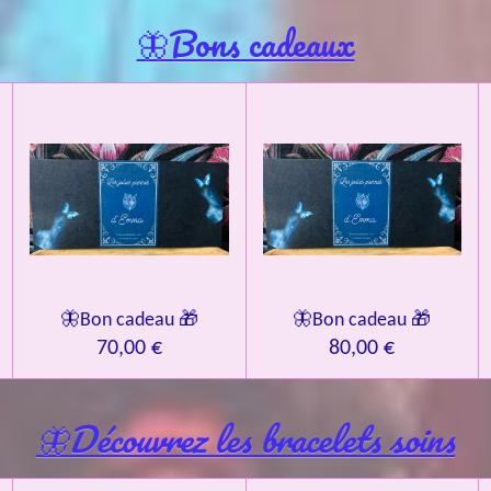
🦋Bons cadeaux
🦋Bon cadeau 🎁
🦋Bon cadeau 🎁
70,00 €
80,00 €
🦋Découvrez les bracelets soins