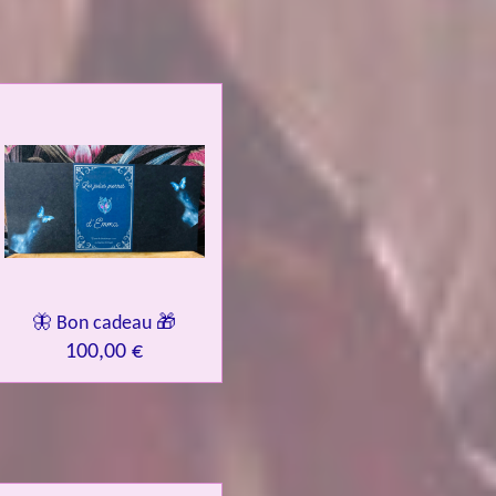
🦋 Bon cadeau 🎁
100,00 €