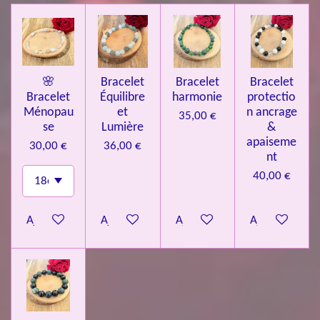
🌸
Bracelet
Bracelet
Bracelet
Bracelet
Équilibre
harmonie
protectio
Ménopau
et
n ancrage
35,00 €
se
Lumière
&
apaiseme
30,00 €
36,00 €
nt
40,00 €
Ajouter au panier
Ajouter au panier
Ajouter au panier
Ajouter au pa