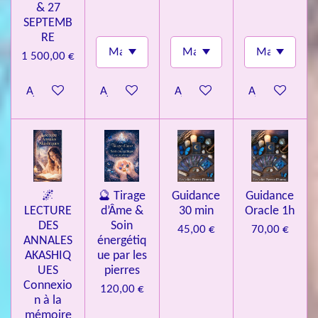
& 27
SEPTEMB
RE
1 500,00 €
Ajouter au panier
Ajouter au panier
Ajouter au panier
Ajouter au pa
🌌
🔮 Tirage
Guidance
Guidance
LECTURE
d’Âme &
30 min
Oracle 1h
DES
Soin
45,00 €
70,00 €
ANNALES
énergétiq
AKASHIQ
ue par les
UES
pierres
Connexio
120,00 €
n à la
mémoire