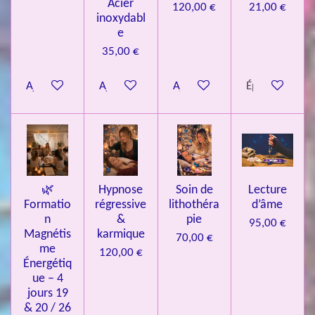
Acier
120,00 €
21,00 €
inoxydabl
6
e
é
35,00 €
t
o
Ajouter au panier
Ajouter au panier
Ajouter au panier
Épuisé
i
l
e
s
🌿
Hypnose
Soin de
Lecture
Formatio
régressive
lithothéra
d’âme
n
&
pie
95,00 €
Magnétis
karmique
70,00 €
me
120,00 €
Énergétiq
ue – 4
jours 19
& 20 / 26