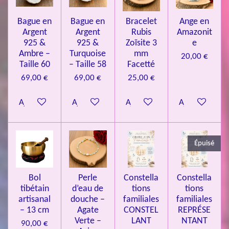
l
o
s
s
s
s
u
Bague en
Bague en
Bracelet
Ange en
n
a
Argent
Argent
Rubis
Amazonit
t
:
i
925 &
925 &
Zoïsite 3
e
4
o
Ambre –
Turquoise
mm
20,00 €
n
.
Taille 60
– Taille 58
Facetté
0
69,00 €
69,00 €
25,00 €
8
Ajouter au panier
Ajouter au panier
Ajouter au panier
Ajouter au pa
4
3
3
Épuisé
7
3
4
Bol
Perle
Constella
Constella
9
tibétain
d’eau de
tions
tions
artisanal
douche –
familiales
familiales
3
– 13 cm
Agate
CONSTEL
REPRÉSE
9
Verte –
LANT
NTANT
90,00 €
7