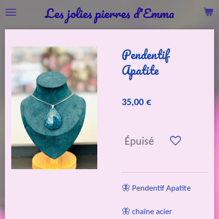
Les jolies pierres d'Emma
Passer
au
contenu
Pendentif
principal
Apatite
35,00 €
Épuisé
🦋 Pendentif Apatite
🦋 chaîne acier