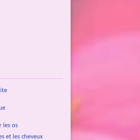
lite
que
r les os
es et les cheveux