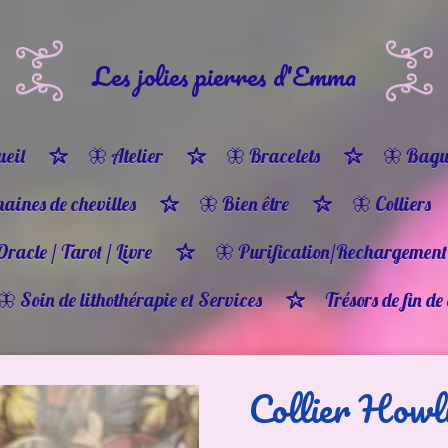
Les jolies pierres d'Emma
eil
🦋 Atelier
🦋 Bracelets
🦋 Bagu
haines de chevilles
🦋 Bien être
🦋 Colliers
Oracle / Tarot / Livre
🦋 Purification/Rechargement
🦋 Soin de lithothérapie et Services
Trésors de fin de
Collier Howl