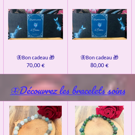
🦋Bon cadeau 🎁
🦋Bon cadeau 🎁
70,00 €
80,00 €
🦋Découvrez les bracelets soins