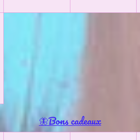
🦋Bons cadeaux