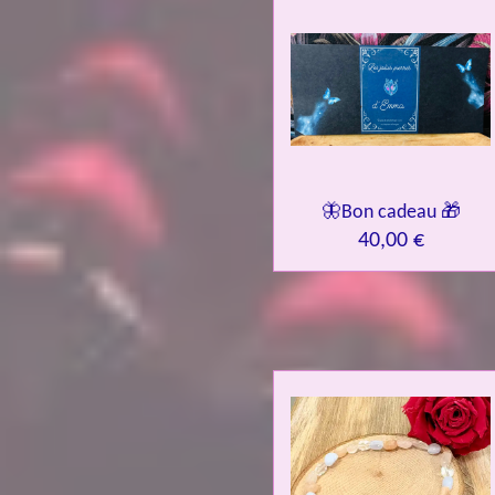
🦋Bon cadeau 🎁
40,00 €