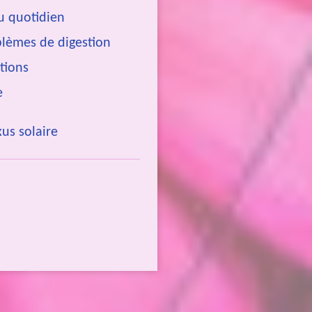
au quotidien
blèmes de digestion
otions
e
xus solaire