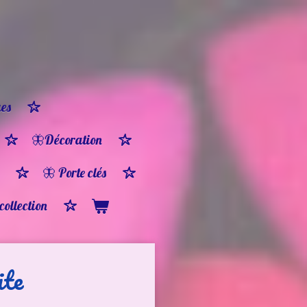
es
🦋Décoration
🦋 Porte clés
 collection
ite